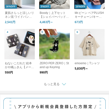
16%OFF
5%OFF
10%OFF
夏肌さらっと涼しいリ
Boody｜上下セット
Mr.ビーン ベアPLUSH
ネン混 ワイドパンツ /
【シェイパーパッド付
キーチェーン/キーホ
洗える コットンリネ
ブラ】フルブリーフor
ルダー
2,541円
4,463円～
673円
ン ベイカーワイドパ
ミディブリーフ セッ
ンツ
ト アンダーウェア ブ
ラジャー パンツ ショ
ーツ 下着 オーガニッ
クバンブー ブーディ
ギフト
ねないこだれだ 絵本
ZERO PER ZERO｜St
emoemo｜Tシャツ
かや織ふきん【メール
and up Keyring
5,830円～
便可】
550円
990円
もっと見る