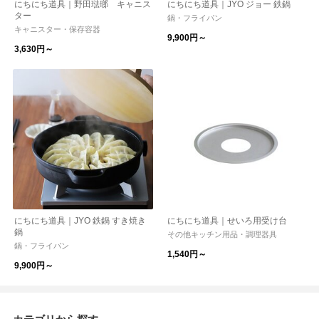
にちにち道具｜野田琺瑯 キャニス
にちにち道具｜JYO ジョー 鉄鍋
ター
鍋・フライパン
キャニスター・保存容器
9,900円～
3,630円～
にちにち道具｜JYO 鉄鍋 すき焼き
にちにち道具｜せいろ用受け台
鍋
その他キッチン用品・調理器具
鍋・フライパン
1,540円～
9,900円～