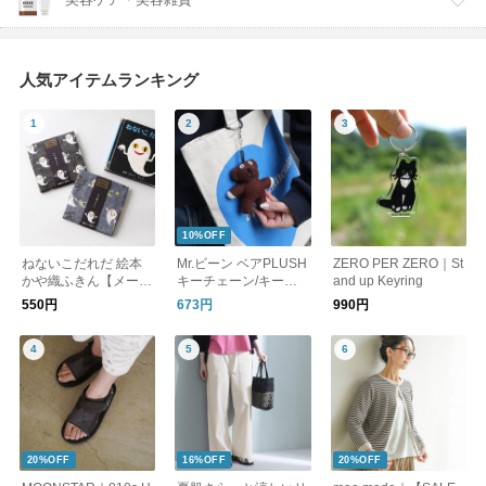
人気アイテムランキング
10%OFF
ねないこだれだ 絵本
Mr.ビーン ベアPLUSH
ZERO PER ZERO｜St
かや織ふきん【メール
キーチェーン/キーホ
and up Keyring
便可】
ルダー
550円
673円
990円
20%OFF
16%OFF
20%OFF