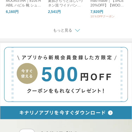
MOONSTAR｜810s H
夏肌さらっと涼しいリ
mao made｜【SALE
ABIL ハビル 靴 シュー
ネン混 ワイドパンツ /
20%OFF】【WOODY
ズ ユニセックス ET05
洗える コットンリネ
別注カラー】クルーネ
6,160円
2,541円
7,920円
1 ムーンスター エイト
ン ベイカーワイドパ
ックカーディガン UV
10％OFFクーポン
テンス
ンツ
カット レディース ト
ップス カーディガン
ボーダー 611113
もっと見る