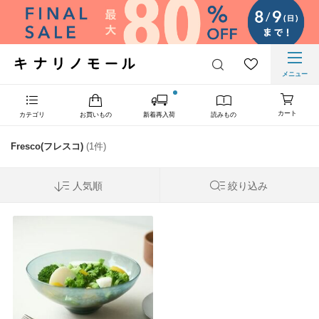
メニュー
カート
カテゴリ
お買いもの
新着再入荷
読みもの
Fresco(フレスコ)
(1件)
人気順
絞り込み