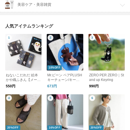
美容ケア・美容雑貨
人気アイテムランキング
10%OFF
ねないこだれだ 絵本
Mr.ビーン ベアPLUSH
ZERO PER ZERO｜St
かや織ふきん【メール
キーチェーン/キーホ
and up Keyring
便可】
ルダー
550円
673円
990円
20%OFF
16%OFF
20%OFF