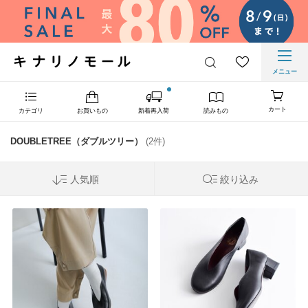
メニュー
カート
カテゴリ
お買いもの
新着再入荷
読みもの
DOUBLETREE（ダブルツリー）
(2件)
人気順
絞り込み