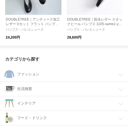
DOUBLETREE｜アンティーク加工
DOUBLETREE｜防水レザー スタッ
レザー Vカット フラット パンプス
クヒール パンプス 1105-same1-yh
“GRACE” 4039
フォーマル おでかけ オケージョン
パンプス・バレエシューズ
パンプス・バレエシューズ
24,200円
28,600円
カテゴリから探す
ファッション
生活雑貨
インテリア
フード・ドリンク