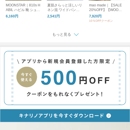
MOONSTAR｜810s H
夏肌さらっと涼しいリ
mao made｜【SALE
ABIL ハビル 靴 シュー
ネン混 ワイドパンツ /
20%OFF】【WOODY
ズ ユニセックス ET05
洗える コットンリネ
別注カラー】クルーネ
6,160円
2,541円
7,920円
1 ムーンスター エイト
ン ベイカーワイドパ
ックカーディガン UV
10％OFFクーポン
テンス
ンツ
カット レディース ト
ップス カーディガン
ボーダー 611113
もっと見る