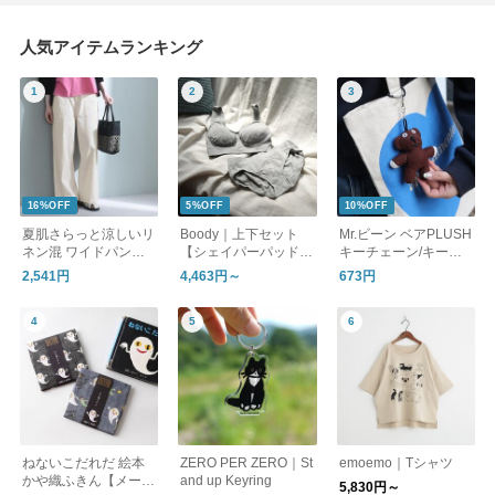
人気アイテムランキング
16%OFF
5%OFF
10%OFF
夏肌さらっと涼しいリ
Boody｜上下セット
Mr.ビーン ベアPLUSH
ネン混 ワイドパンツ /
【シェイパーパッド付
キーチェーン/キーホ
洗える コットンリネ
ブラ】フルブリーフor
ルダー
2,541円
4,463円～
673円
ン ベイカーワイドパ
ミディブリーフ セッ
ンツ
ト アンダーウェア ブ
ラジャー パンツ ショ
ーツ 下着 オーガニッ
クバンブー ブーディ
ギフト
ねないこだれだ 絵本
ZERO PER ZERO｜St
emoemo｜Tシャツ
かや織ふきん【メール
and up Keyring
5,830円～