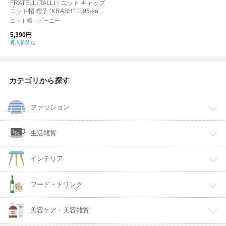
FRATELLI TALLI｜ニット キャップ
ニット帽 帽子 “KRASH” 1195-same
1-ms
ニット帽・ビーニー
5,390円
再入荷待ち
カテゴリから探す
ファッション
生活雑貨
インテリア
フード・ドリンク
美容ケア・美容雑貨