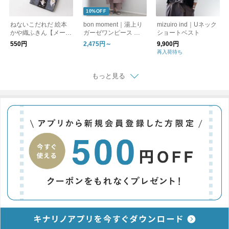
10%OFF
ねないこだれだ 絵本
bon moment｜湯上り
mizuiro ind｜Uネック
かや織ふきん【メール
ガーゼワンピース ル
ショートベスト
便可】
ームワンピース
550円
2,475円～
9,900円
再入荷待ち
もっと見る