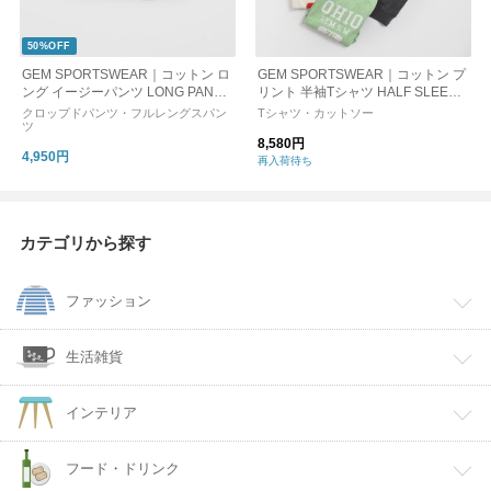
50%OFF
GEM SPORTSWEAR｜コットン ロ
GEM SPORTSWEAR｜コットン プ
ング イージーパンツ LONG PANTS
リント 半袖Tシャツ HALF SLEEVE
gsw2605003
TEE gsw2605001
クロップドパンツ・フルレングスパン
Tシャツ・カットソー
ツ
8,580円
4,950円
再入荷待ち
カテゴリから探す
ファッション
生活雑貨
インテリア
フード・ドリンク