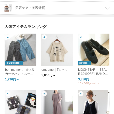
美容ケア・美容雑貨
人気アイテムランキング
最大20%OFF
30%OFF
bon moment｜湯上り
emoemo｜Tシャツ
MOONSTAR｜【SAL
ガーゼパンツ ルーム
E 30%OFF】BANDBA
5,830円～
パンツ
LLET バンドバレー バ
1,936円～
3,850円
レーシューズ フラッ
10％OFFクーポン
トシューズ bandballet