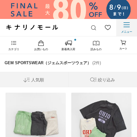
メニュー
カート
カテゴリ
お買いもの
新着再入荷
読みもの
GEM SPORTSWEAR（ジェムスポーツウェア）
(2件)
人気順
絞り込み