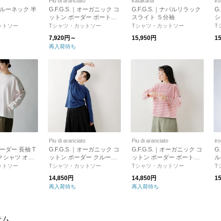
Piu di aranciato
katakana
ir
｜クルーネック 半
G.F.G.S.｜オーガニック コ
G.F.G.S.｜ナバルリラック
G
ットン ボーダー ボートネ
スライト ５分袖
シ
ック 半袖 プルオーバー “B
ガ
ットソー
Tシャツ・カットソー
Tシャツ・カットソー
T
oat-neck” boat-neck-ms
リ
7,920円～
15,950円
1
va
再入荷待ち
テ
き
Piu di aranciato
Piu di aranciato
ir
｜ボーダー 長袖 T
G.F.G.S.｜オーガニック コ
G.F.G.S.｜オーガニック コ
G
クシャツ オー
ットン ボーダー クルーネ
ットン ボーダー ボートネ
ル
“Naval
ック 長袖 プルオーバー シ
ック リラックス 長袖 プル
ガ
ットソー
Tシャツ・カットソー
Tシャツ・カットソー
T
al-relax【ヴィン
ャツ “Crew-neck” crew-ne
オーバー “Boat-neck relax”
ー
14,850円
14,850円
1
バッジ3つ付
ck-same1-ms
boat-neck-relax-ms
al
再入荷待ち
再入荷待ち
li
テム