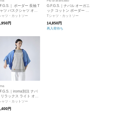
oma
Piu di aranciato
.F.G.S.｜ ボーダー 長袖 T
G.F.G.S.｜ナバル オーガニ
ャツ バスクシャツ オー
ック コットン ボーダー 長
ニック コットン ナバル
袖 プルオーバー シャツ “N
シャツ・カットソー
Tシャツ・カットソー
ラックス リミテッド na
aval” naval-ms
5,950円
14,850円
l-relax-limited【ヴィン
再入荷待ち
ージピンバッジ3つ付
】
oma
.F.G.S.｜iroma別注 ナバ
 リラックス ライト オー
ニック コットン ボーダ
シャツ・カットソー
 5分袖 カットソー “Nav
5,400円
 relax / light” naval-relax-
ght