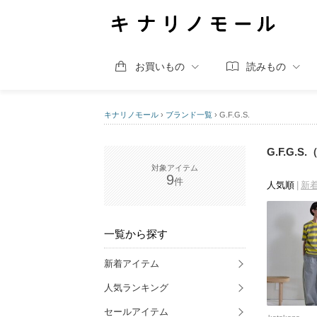
お買いもの
読みもの
キナリノモール
›
ブランド一覧
›
G.F.G.S.
G.F.G.
9
人気順
新
一覧から探す
新着アイテム
人気ランキング
セールアイテム