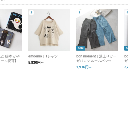
sale
s
だ 絵本 かや
emoemo｜Tシャツ
bon moment｜湯上りガー
b
メール便可】
ゼパンツ ルームパンツ
ゼ
5,830円～
ピ
1,936円～
2