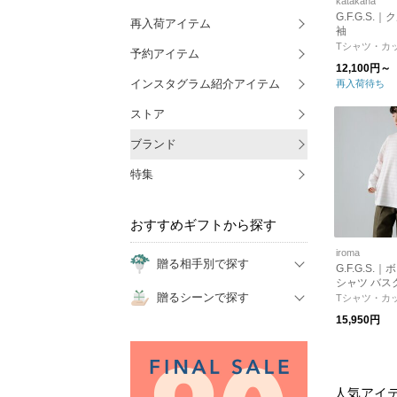
katakana
G.F.G.S.
再入荷アイテム
袖
Tシャツ・カ
予約アイテム
12,100円～
インスタグラム紹介アイテム
再入荷待ち
ストア
ブランド
特集
おすすめギフトから探す
iroma
贈る相手別で探す
G.F.G.S.
シャツ バス
贈るシーンで探す
ガニック コットン 
Tシャツ・カ
relax” nav
15,950円
テージピン
き】
人気アイ