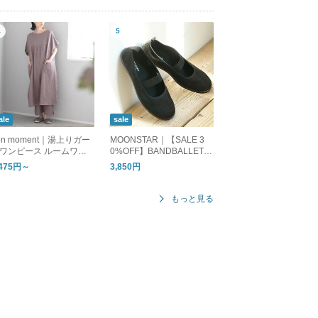
ale
sale
on moment｜湯上りガー
MOONSTAR｜【SALE 3
ワンピース ルームワン
0%OFF】BANDBALLET
ース
バンドバレー バレーシュ
,475円～
3,850円
ーズ フラットシューズ ba
ndballet
もっと見る