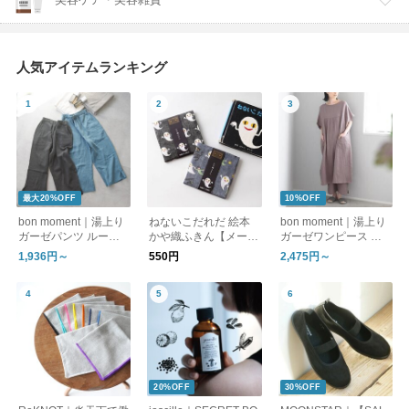
人気アイテムランキング
最大20%OFF
10%OFF
bon moment｜湯上り
ねないこだれだ 絵本
bon moment｜湯上り
ガーゼパンツ ルーム
かや織ふきん【メール
ガーゼワンピース ル
パンツ
便可】
ームワンピース
1,936円～
550円
2,475円～
20%OFF
30%OFF