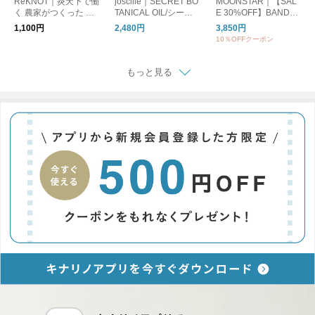
ReKNOT｜炎天下で働
joscille｜SECRET BO
MOONSTAR｜【SAL
く 農家がつくった 手
TANICAL OIL/シーク
E 30%OFF】BANDBA
ぬぐい ハンカチ MFS
レットボタニカルオイ
LLET バンドバレー バ
1,100円
2,480円
3,850円
2610 リノット ギフト
ル
レーシューズ フラッ
10％OFFクーポン
トシューズ bandballet
もっと見る