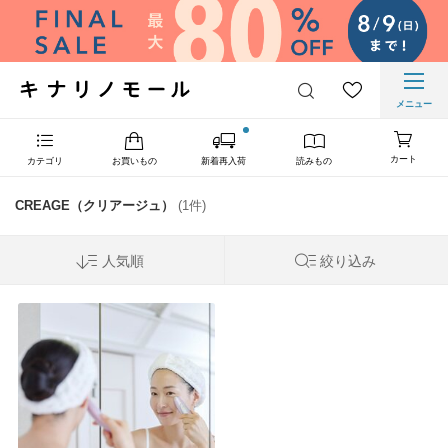
メニュー
カート
カテゴリ
お買いもの
新着再入荷
読みもの
CREAGE（クリアージュ）
(1件)
人気順
絞り込み