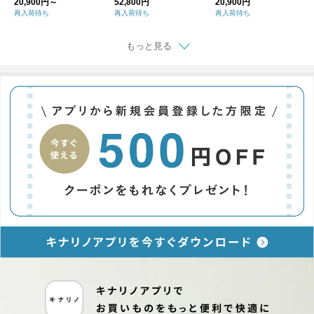
20,900円～
52,800円
20,900円
ツ GP007
ャケット TJ233340
71
再入荷待ち
再入荷待ち
再入荷待ち
1
もっと見る