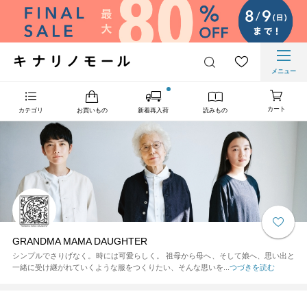
メニュー
カート
カテゴリ
お買いもの
新着再入荷
読みもの
GRANDMA MAMA DAUGHTER
シンプルでさりげなく。時には可愛らしく。 祖母から母へ、そして娘へ、思い出と
一緒に受け継がれていくような服をつくりたい、そんな思いを...
つづきを読む