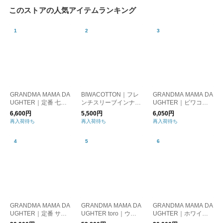
このストアの人気アイテムランキング
GRANDMA MAMA DA
BIWACOTTON｜フレ
GRANDMA MAMA DA
UGHTER｜定番 七分
ンチスリーブインナー
UGHTER｜ビワコッ
袖ボーダーカットソー
（3418710）
トンキャミソール・ス
6,600円
5,500円
6,050円
GC711901
リップ丈（3418709）
再入荷待ち
再入荷待ち
再入荷待ち
GRANDMA MAMA DA
GRANDMA MAMA DA
GRANDMA MAMA DA
UGHTER｜定番 サイ
UGHTER toro｜ウー
UGHTER｜ホワイト
ドジップ デニムパン
ルギャバコンパクトジ
サイドジップ GP3400