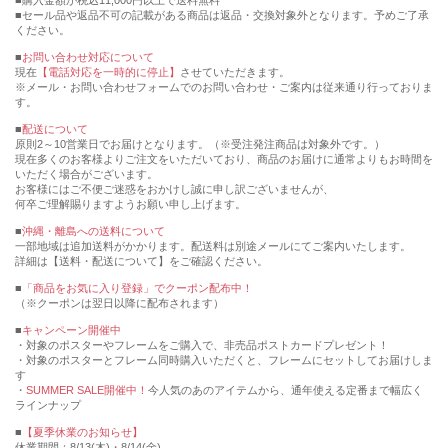
購入金額が税込11,000円以上で送料無料
セール品や返品不可の記載がある商品は返品・交換対象外となります。予めご了承
ください。
■
お問い合わせ対応について
現在
【電話対応を一時的に停止】
させていただきます。
※メール・お問い合わせフォームでのお問い合わせ・ご案内は従来通り行っておりま
す。
■
配送について
原則2～10営業日でお届けとなります。（※受注発注商品は対象外です。）
現在多くのお客様よりご注文をいただいており、商品のお届けに通常よりもお時間を
いただく場合がございます。
お客様にはご不便ご迷惑をおかけし誠に申し訳ございませんが、
何卒ご理解賜りますようお願い申し上げます。
■
沖縄・離島への送料について
一部地域は追加送料がかかります。配送料は別途メールにてご案内いたします。
詳細は【送料・配送について】をご確認ください。
■
「商品をお気に入り登録」でクーポン配布中！
（※クーポンは翌日以降に配布されます）
■
キャンペーン開催中
・対象のポスターやフレームをご購入で、非売品ポストカードプレゼント！
・対象のポスターとフレーム同時購入いただくと、フレームにセットしてお届けしま
す
・
SUMMER SALE開催中！
今人気のあのアイテムから、通年使える定番まで幅広く
ラインナップ
■
【夏季休業のお知らせ】
休業期間：8/13(木)・8/14(金)