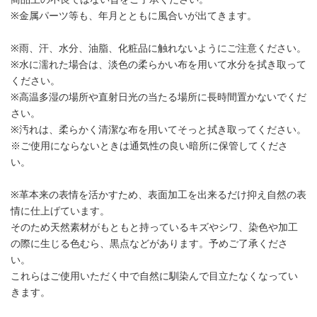
※金属パーツ等も、年月とともに風合いが出てきます。
※雨、汗、水分、油脂、化粧品に触れないようにご注意ください。
※水に濡れた場合は、淡色の柔らかい布を用いて水分を拭き取って
ください。
※高温多湿の場所や直射日光の当たる場所に長時間置かないでくだ
さい。
※汚れは、柔らかく清潔な布を用いてそっと拭き取ってください。
※ご使用にならないときは通気性の良い暗所に保管してくださ
い。
※革本来の表情を活かすため、表面加工を出来るだけ抑え自然の表
情に仕上げています。
そのため天然素材がもともと持っているキズやシワ、染色や加工
の際に生じる色むら、黒点などがあります。予めご了承くださ
い。
これらはご使用いただく中で自然に馴染んで目立たなくなってい
きます。