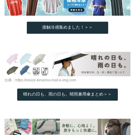
接触冷感集めました！＞＞
出典：
https://resize-kinarino-mall.k-img.com
晴れの日も、雨の日も。晴雨兼用傘まとめ＞＞