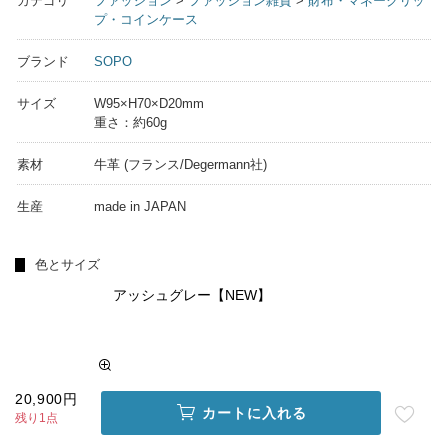
カテゴリ
ファッション
>
ファッション雑貨
>
財布・マネークリッ
プ・コインケース
ブランド
SOPO
サイズ
W95×H70×D20mm
重さ：約60g
素材
牛革 (フランス/Degermann社)
生産
made in JAPAN
色とサイズ
アッシュグレー【NEW】
20,900円
カートに入れる
残り1点