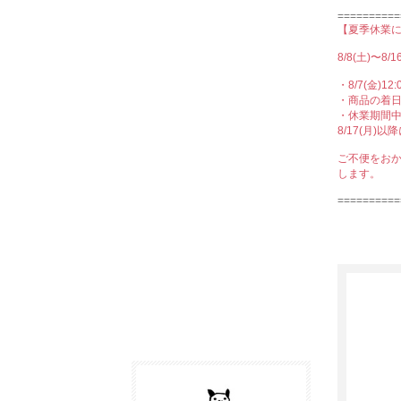
==========
【夏季休業に
8/8(土)〜
・8/7(金)
・商品の着
・休業期間
8/17(月
ご不便をお
します。
==========