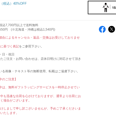
40%OFF
15
税込7,700円以上で送料無料
50円 (※北海道・沖縄は税込1,540円)
ご都合によるキャンセル・返品・交換はお受けしておりませ
法に基づく表記
をご参照下さい。
・日・祝日
いたご注文・お問い合わせは、店休日明けに対応させて頂き
ている画像・テキスト等の無断使用、転載はご遠慮下さい。
間中のご注意】
間中は、無料ギフトラッピングサービスを一時停止させてい
。
間中も迅速な出荷を心がけておりますが、通常より出荷にお
だく場合がございます。
かけしまして申し訳ございませんが、予めご了承くださいま
いいたします。