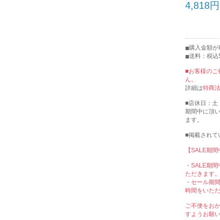
4,818円
購入金額が
送料：税込5
■お客様の
ん。
詳細は
特商
■店休日：土
期間中に頂
ます。
■掲載され
【SALE期
・SALE期
ただきます
・セール期
時間をいた
ご不便をお
すようお願