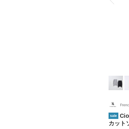
Frenc
C
sale
カットソ