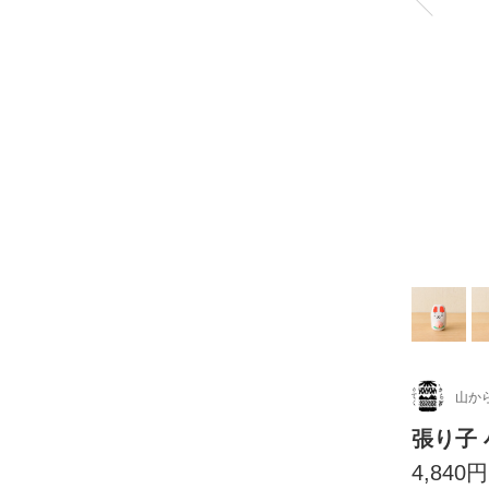
山か
張り子
4,840円