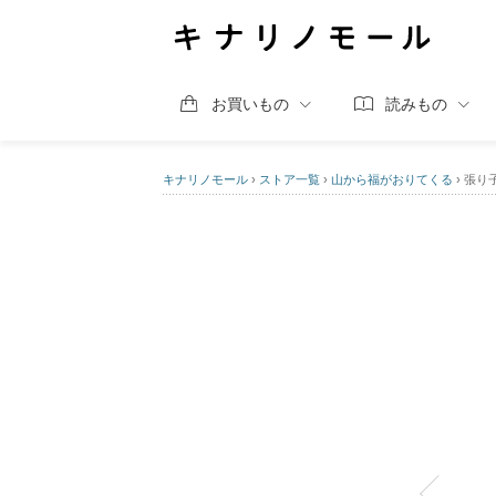
お買いもの
読みもの
キナリノモール
›
ストア一覧
›
山から福がおりてくる
›
張り