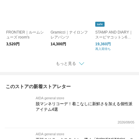
sale
FRONTIER｜ルームシ
Gramicci｜ナイロンフ
STAMP AND DIARY｜
ューズ room's
レアパンツ
スーピマコットン60/2
ギャバ クリアカット
3,520円
14,300円
19,360円
ウエストタックワイド
再入荷待ち
パンツ91cm丈【SALE
20％OFF!】
もっと見る
このストアの新着ストアレター
AIDA general store
脱マンネリコーデ！着こなしに新鮮さを加える個性派
アイテム4選
2026/08/05
AIDA general store