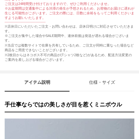
ご注文は24時間受け付けておりますので、ぜひご利用くださいませ。
※お盆期間は交通集中による渋滞の発生が予想されるため、お荷物のお届けに遅れが
生じる可能性がございます。ご注文の際には、日数に余裕をもってご利用くださいま
すようお願いいたします。
---------------------------------
※店休日にいただいたご注文・お問い合わせは、店休日明けに対応させていただきま
す。
※ご注文が集中した場合やSALE期間中、連休前後は発送が遅れる場合がございま
す。
※当店では複数サイトで在庫を共有しているため、ご注文が同時に重なった場合など
商品をご用意できないことがございます。
※2枚目からはネコポス不可の商品が(Tシャツ2枚など)があるため、配送方法変更の
ご案内を差し上げる場合がございます。
アイテム説明
仕様・サイズ
手仕事ならではの美しさが目を惹くミニボウル