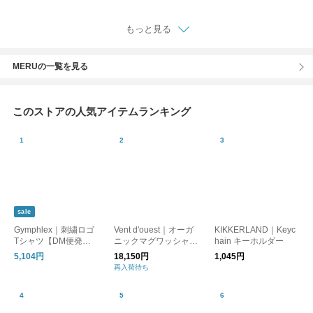
もっと見る
MERUの一覧を見る
このストアの人気アイテムランキング
sale
Gymphlex｜刺繍ロゴ
Vent d'ouest｜オーガ
KIKKERLAND｜Keyc
Tシャツ【DM便発送
ニックマグワッシャー
hain キーホルダー
可能】【SALE20％OF
チェック柄ギャザーシ
5,104円
18,150円
1,045円
F!】
ャツ【DM便発送可
再入荷待ち
能】