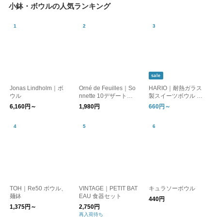
小鉢・ボウルの人気ランキング
sale
Jonas Lindholm｜ボ
Orné de Feuilles｜So
HARIO｜耐熱ガラス
ウル
nnette 10デザートボ
製スイーツボウル 単
ウル
品／4個セット
6,160円～
1,980円
660円～
TOH｜Re50 ボウル、
VINTAGE｜PETIT BAT
キュラソーボウル
麺鉢
EAU 食器セット
440円
1,375円～
2,750円
再入荷待ち