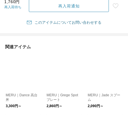
1,760円
再入荷通知
再入荷待ち
このアイテムについてお問い合わせする
関連アイテム
MERU｜Dance 高台
MERU｜Grege Spot
MERU｜Jade スプー
丼
プレート
ム
3,300円～
2,860円～
2,090円～