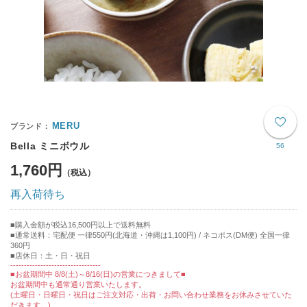
MERU
Bella ミニボウル
56
1,760円
再入荷待ち
購入金額が税込16,500円以上で送料無料
通常送料：宅配便 一律550円(北海道・沖縄は1,100円) / ネコポス(DM便) 全国一律
360円
■店休日：土・日・祝日
---------------------------------
■お盆期間中 8/8(土)～8/16(日)の営業につきまして■
お盆期間中も通常通り営業いたします。
(土曜日・日曜日・祝日はご注文対応・出荷・お問い合わせ業務をお休みさせていた
だきます。)