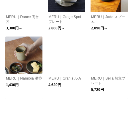
MERU｜Dance 高台
MERU｜Grege Spot
MERU｜Jade スプー
丼
プレート
ム
3,300円～
2,860円～
2,090円～
MERU｜Namibia 湯呑
MERU｜Granis ルカ
MERU｜Bella 切立プ
レート
1,430円
4,620円
5,720円