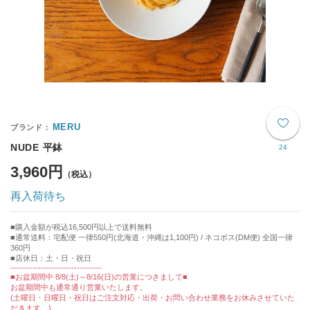
MERU
NUDE 平鉢
24
3,960円
再入荷待ち
購入金額が税込16,500円以上で送料無料
通常送料：宅配便 一律550円(北海道・沖縄は1,100円) / ネコポス(DM便) 全国一律
360円
■店休日：土・日・祝日
---------------------------------
■お盆期間中 8/8(土)～8/16(日)の営業につきまして■
お盆期間中も通常通り営業いたします。
(土曜日・日曜日・祝日はご注文対応・出荷・お問い合わせ業務をお休みさせていた
だきます。)