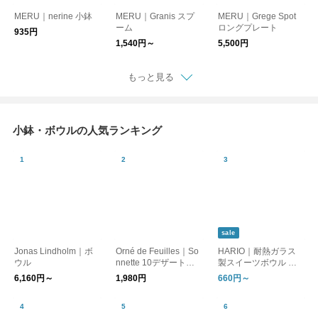
MERU｜nerine 小鉢
MERU｜Granis スプ
MERU｜Grege Spot
ーム
ロングプレート
935円
1,540円～
5,500円
もっと見る
小鉢・ボウルの人気ランキング
sale
Jonas Lindholm｜ボ
Orné de Feuilles｜So
HARIO｜耐熱ガラス
ウル
nnette 10デザートボ
製スイーツボウル 単
ウル
品／4個セット
6,160円～
1,980円
660円～