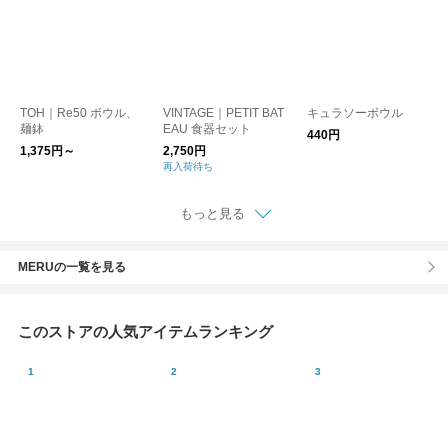
TOH｜Re50 ボウル、
VINTAGE｜PETIT BAT
キュラソーボウル
麺鉢
EAU 食器セット
440円
1,375円～
2,750円
再入荷待ち
もっと見る
MERUの一覧を見る
このストアの人気アイテムランキング