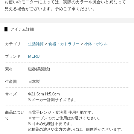
お使いのモニターによっては、実際のカラーや風合いと異なって
見える場合がございます。予めご了承ください。
アイテム詳細
カテゴリ
生活雑貨
>
食器・カトラリー
>
小鉢・ボウル
ブランド
MERU
素材
磁器(美濃焼)
生産国
日本製
サイズ
Φ21.5cm H:5.0cm
※メーカー計測サイズです。
商品につい
※電子レンジ・食洗器 使用可能です。
て
※オーブンでのご使用はお避けください。
※目止め処理は不要です。
※釉薬の濃さや出方の違いには、個体差がございます。