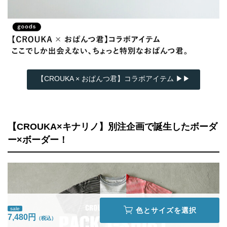
【CROUKA × おぱんつ君】コラボアイテム ▶▶
【CROUKA×キナリノ】別注企画で誕生したボーダ
ー×ボーダー！
sale
色とサイズを選択
7,480円