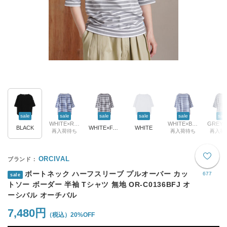
sale
sale
sale
sale
sale
sal
WHITE×ROYAL
WHITE×BLUE LAVENDER
BLACK
WHITE×F.GREY
WHITE
再入荷待ち
再入荷待ち
再入荷
ORCIVAL
ボートネック ハーフスリーブ プルオーバー カッ
677
sale
トソー ボーダー 半袖 Tシャツ 無地 OR-C0136BFJ オ
ーシバル オーチバル
7,480円
20%OFF