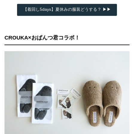
【着回し5days】夏休みの服装どうする？ ▶▶
CROUKA×おぱんつ君コラボ！