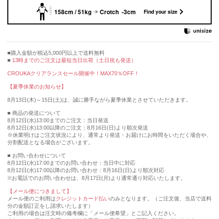
158cm / 51kg
Crotch -3cm
Find your size
購入金額が税込5,000円以上で送料無料
13時までのご注文は最短当日出荷（土日祝も発送）
CROUKAクリアランスセール開催中！MAX70％OFF！
【夏季休業のお知らせ】
8月13日(木)～15日(土)は、誠に勝手ながら夏季休業とさせていただきます。
■ 商品の発送について
8月12日(水)13:00までのご注文：当日発送
8月12日(水)13:00以降のご注文：8月16日(日)より順次発送
※休業明けはご注文状況により、通常より発送・お届けにお時間をいただく場合や、
分割配送となる場合がございます。
■ お問い合わせについて
8月12日(水)17:00までのお問い合わせ：当日中に対応
8月12日(水)17:00以降のお問い合わせ：8月16日(日)より順次対応
※お電話でのお問い合わせは、8月17日(月)より通常通り対応いたします。
【メール便につきまして】
メール便のご利用は
クレジットカード払い
のみとなります。（ご注文後、当店で送料
分の金額訂正をし請求いたします）
ご利用の場合は注文時の備考欄に「メール便希望」とご記入ください。