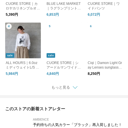
CUORE STORE｜カ
BLUE LAKE MARKET
CUORE STORE｜ワ
ロヤカリネンプルオー
｜ラグランプリントプ
イドパンツ
バー
ルオーバー "SPARTA
5,390円
6,853円
6,072円
NS"
sale
sale
ALL HOURS｜6.0oz
CUORE STORE｜シ
Ciqi｜Damon Light Gr
ミディウェイトL/S TE
アードルマンワイドプ
ay Lenses sunglasses
E "BOOK LOVER"
ルオーバー
サングラス デイモン
5,984円
4,840円
8,250円
もっと見る
このストアの新着ストアレター
AMBIENCE
予約待ちの人気カラー「ブラック」再入荷しました！