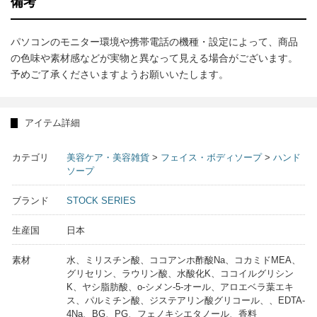
備考
パソコンのモニター環境や携帯電話の機種・設定によって、商品
の色味や素材感などが実物と異なって見える場合がございます。
予めご了承くださいますようお願いいたします。
アイテム詳細
カテゴリ
美容ケア・美容雑貨
>
フェイス・ボディソープ
>
ハンド
ソープ
ブランド
STOCK SERIES
生産国
日本
素材
水、ミリスチン酸、ココアンホ酢酸Na、コカミドMEA、
グリセリン、ラウリン酸、水酸化K、ココイルグリシン
K、ヤシ脂肪酸、o-シメン-5-オール、アロエベラ葉エキ
ス、パルミチン酸、ジステアリン酸グリコール、、EDTA-
4Na、BG、PG、フェノキシエタノール、香料