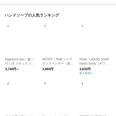
ハンドソープの人気ランキング
fragrance yes｜森へ
ANTRY｜Flott ソープ
Float｜LIQUID SOAP
行く日 リキッドソー
ディスペンサー（泡タ
hand / body［ギフト/
プ ハンドソープ 石鹸
イプ）｜ソープボト
贈り物/新生活］
3,740円～
3,960円
3,630円
オーガニック 天然由
ル・ポンプボトル・ハ
再入荷待ち
来 イエス プレゼント
ンドソープ