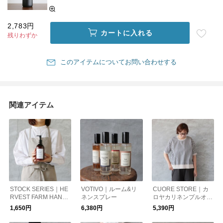
2,783円
カートに入れる
残りわずか
このアイテムについてお問い合わせする
関連アイテム
STOCK SERIES｜HE
VOTIVO｜ルーム&リ
CUORE STORE｜カ
RVEST FARM HAND
ネンスプレー
ロヤカリネンプルオー
SOAP ハンドソープ
バー
1,650円
6,380円
5,390円
レッドカラント 300ml
プラスチックボトル