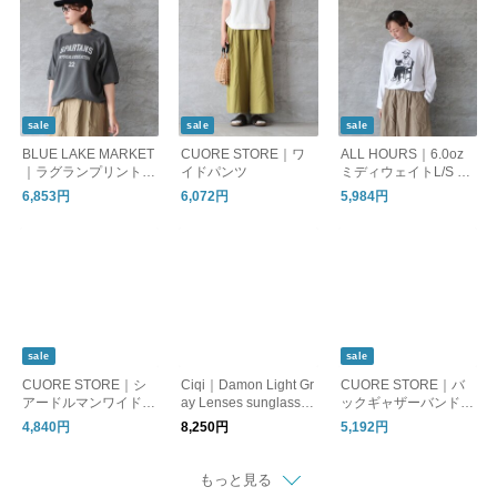
sale
sale
sale
BLUE LAKE MARKET
CUORE STORE｜ワ
ALL HOURS｜6.0oz
｜ラグランプリントプ
イドパンツ
ミディウェイトL/S TE
ルオーバー "SPARTA
E "BOOK LOVER"
6,853円
6,072円
5,984円
NS"
sale
sale
CUORE STORE｜シ
Ciqi｜Damon Light Gr
CUORE STORE｜バ
アードルマンワイドプ
ay Lenses sunglasses
ックギャザーバンドカ
ルオーバー
サングラス デイモン
ラーシャツ
4,840円
8,250円
5,192円
もっと見る