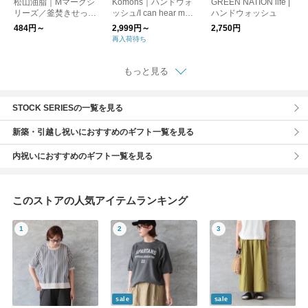
松山油脂｜Mマークシ
Komons｜ハンドウォ
GREEN NATION life |
リーズ／釜焚きせっけ
ッシュ/I can hear mus
ハンドウォッシュ
んハンドソープ／松山
ic
484円～
2,999円～
2,750円
油脂
再入荷待ち
もっと見る
STOCK SERIESの一覧を見る
新築・引越し祝いにおすすめのギフト一覧を見る
内祝いにおすすめのギフト一覧を見る
このストアの人気アイテムランキング
sale
sale