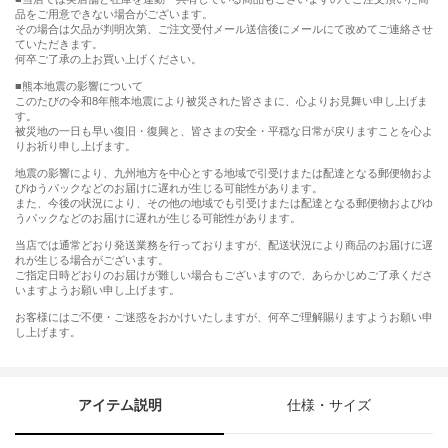
品をご用意できない場合がございます。
その場合は欠品が判明次第、ご注文受付メール送信後にメールにて改めてご連絡させ
ていただきます。
何卒ご了承の上お買い上げください。
■熊本地震の影響について
このたびの令和8年熊本地震により被災された皆さまに、心よりお見舞い申し上げま
す。
被災地の一日も早い復旧・復興と、皆さまの安全・平穏な日常が戻りますことを心よ
りお祈り申し上げます。
地震の影響により、九州地方を中心とする地域で引受けまたは配達となる郵便物およ
びゆうパックなどのお届けに遅れが生じる可能性があります。
また、今後の状況により、その他の地域でも引受けまたは配達となる郵便物およびゆ
うパックなどのお届けに遅れが生じる可能性があります。
当店では通常どおり発送業務を行っておりますが、配送状況により商品のお届けに遅
れが生じる場合がございます。
ご指定日時どおりのお届けが難しい場合もございますので、あらかじめご了承くださ
いますようお願い申し上げます。
お客様にはご不便・ご迷惑をおかけいたしますが、何卒ご理解賜りますようお願い申
し上げます。
アイテム説明
仕様・サイズ