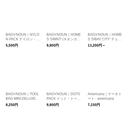
BAG'n'NOUN｜NYLO
BAG'n'NOUN｜HOME
BAG'n'NOUN｜HOME
N PACK ナイロン・ト
S 'S/MNT' (ネオンカラ
S 'S/BAY CITY' チェッ
ートバッグ
ーTOTE)
ク柄・トートバッグ
5,500円
9,900円
13,200円～
BAG'n'NOUN｜TOOL
BAG'n'NOUN｜DOTS
Americana｜ケーキト
BAG MINI DELUXE
PACK ドット・トート
ート - americana
(コットン・ツールバ
バッグ
8,250円
9,900円
7,150円
ックミニ)