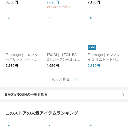
うさぎ ばっぐ トー
トートバッグM or-h02
3,850円
9,625円
7,150円
トバッグ うさぎ エ
84kwc
10％OFFクーポン
コバッグ 大容量 メ
ール便
sale
Finissage｜コレクタ
TSUGI｜【FOIL BA
Finissage｜カマノレ
ーズサック トートバ
G】カーテン生まれの
イコ ミニトートバッ
ッグ [ゆうパケット対
シルバー トートバッ
グ
2,530円
4,950円
2,310円
応] ギフト
グ（SHIWA/FLAT）
もっと見る
BAG'n'NOUNの一覧を見る
このストアの人気アイテムランキング