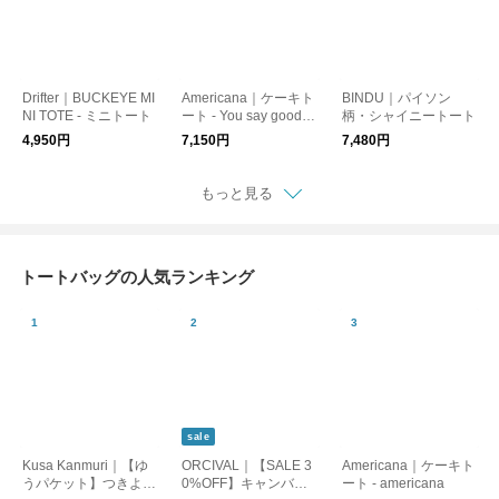
Drifter｜BUCKEYE MI
Americana｜ケーキト
BINDU｜パイソン
NI TOTE - ミニトート
ート - You say goodby
柄・シャイニートート
e
4,950円
7,150円
7,480円
もっと見る
トートバッグの人気ランキング
sale
Kusa Kanmuri｜【ゆ
ORCIVAL｜【SALE 3
Americana｜ケーキト
うパケット】つきよの
0%OFF】キャンバス
ート - americana