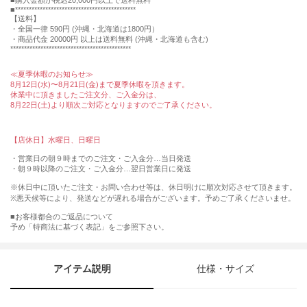
購入金額が税込20,000円以上で送料無料
********************************************
【送料】
・全国一律 590円 (沖縄・北海道は1800円）
・商品代金 20000円 以上は送料無料 (沖縄・北海道も含む)
********************************************
≪夏季休暇のお知らせ≫
8月12日(水)〜8月21日(金)まで夏季休暇を頂きます。
休業中に頂きましたご注文分、ご入金分は、
8月22日(土)より順次ご対応となりますのでご了承ください。
【店休日】水曜日、日曜日
・営業日の朝９時までのご注文・ご入金分…当日発送
・朝９時以降のご注文・ご入金分…翌日営業日に発送
※休日中に頂いたご注文・お問い合わせ等は、休日明けに順次対応させて頂きます。
※悪天候等により、発送などが遅れる場合がございます。予めご了承くださいませ。
■お客様都合のご返品について
予め「特商法に基づく表記」をご参照下さい。
アイテム説明
仕様・サイズ