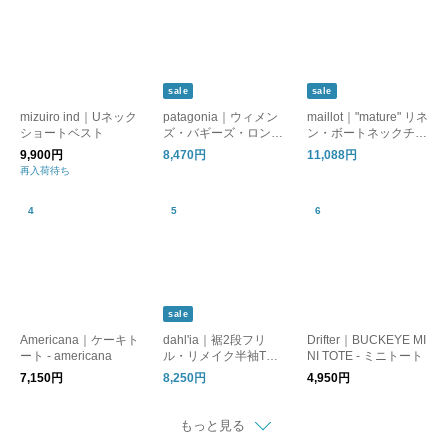
sale
sale
mizuiro ind｜Uネック
patagonia｜ウィメン
maillot｜"mature" リネ
ショートベスト
ズ・バギーズ・ロング
ン・ボートネックチュ
(ショーツ)
ニック
9,900円
8,470円
11,088円
再入荷待ち
sale
Americana｜ケーキト
dahl'ia｜裾2段フリ
Drifter｜BUCKEYE MI
ート - americana
ル・リメイク半袖Tシ
NI TOTE - ミニトート
ャツ
7,150円
8,250円
4,950円
もっと見る