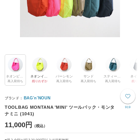
ネオンピンク
ネオンイエロー
パーシモン
サンド
スティールブルー
ネイ
再入荷待ち
残りわずか
再入荷待ち
再入荷待ち
再入荷待ち
残り1
BAG'n'NOUN
TOOLBAG MONTANA 'MINI' ツールバック・モンタ
919
ナミニ (1041)
11,000円