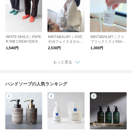
WHITE MAILS｜PAPE
MINT&BALMY｜ASIC
MINT&BALMY｜ファ
R RIB CREW SOCKS
今治フェイスタオル
ブリックミスト50ml
【UNISEX】【ギフ
【ギフト】【新生活】
【ギフト】【新生
1,540円
2,530円
1,300円
ト】
活】
もっと見る
ハンドソープの人気ランキング