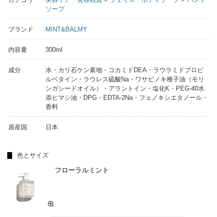
ソープ
ブランド
MINT&BALMY
内容量
300ml
成分
水・カリ石ケン素地・コカミドDEA・ラウラミドプロピ
ルベタイン・ラウレス硫酸Na・ワサビノキ種子油（モリ
ンガシードオイル）・アラントイン・塩化K・PEG-40水
添ヒマシ油・DPG・EDTA-2Na・フェノキシエタノール・
香料
原産国
日本
色とサイズ
フローラルミント