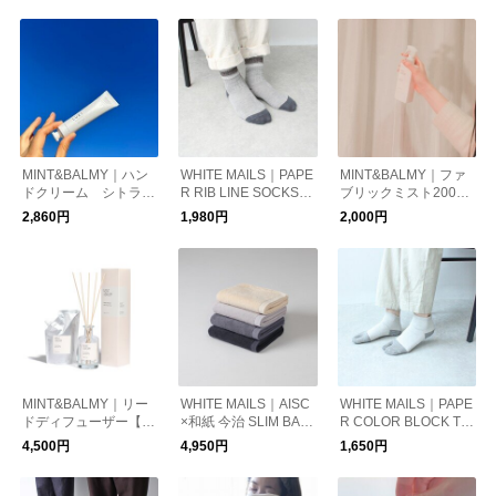
MINT&BALMY｜ハン
WHITE MAILS｜PAPE
MINT&BALMY｜ファ
ドクリーム シトラス
R RIB LINE SOCKS
ブリックミスト200ml
ウッド LUKT by mint
【UNISEX】【ギフ
【ギフト】【新生
2,860円
1,980円
2,000円
&balmy 【ギフト】
ト】
活】
【保湿】
MINT&BALMY｜リー
WHITE MAILS｜AISC
WHITE MAILS｜PAPE
ドディフューザー【ギ
×和紙 今治 SLIM BAT
R COLOR BLOCK TA
フト】【新生活】
H TOWEL【ギフト】
BI ANKLE SOCKS
4,500円
4,950円
1,650円
【UNISEX】【ギフ
ト】