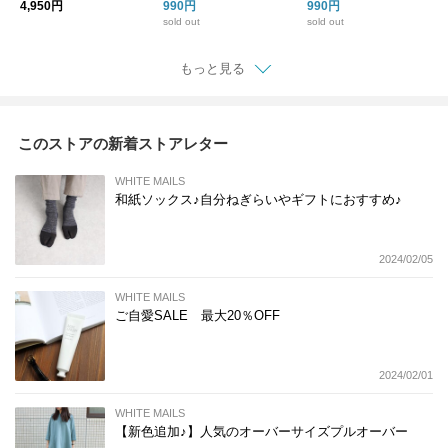
H TOWEL【ギフト】
【ギフト】【新生活】
ringa【ギフト】【新
4,950円
990円
990円
生活】
sold out
sold out
もっと見る
このストアの新着ストアレター
WHITE MAILS
和紙ソックス♪自分ねぎらいやギフトにおすすめ♪
2024/02/05
WHITE MAILS
ご自愛SALE 最大20％OFF
2024/02/01
WHITE MAILS
【新色追加♪】人気のオーバーサイズプルオーバー