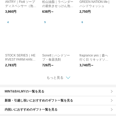
ANTRY｜Flott ソープ
松山油脂｜ラベンダー
GREEN NATION life |
ディスペンサー（泡タ
の釜炊きせっけん泡ハ
ハンドウォッシュ
イプ）｜ソープボト
ンドソープ M-mark se
3,960円
638円～
2,750円
ル・ポンプボトル・ハ
ries
ンドソープ
STOCK SERIES｜HE
Sonett｜ハンドソー
fragrance yes｜森へ
RVEST FARM HAND
プ・食器洗剤
行く日 リキッドソー
SOAP ハンドソープ
プ ハンドソープ 石鹸
2,783円
726円～
3,740円～
レッドカラント 500ml
オーガニック 天然由
ガラス製ボトル
来 イエス プレゼント
もっと見る
MINT&BALMYの一覧を見る
新築・引越し祝いにおすすめのギフト一覧を見る
内祝いにおすすめのギフト一覧を見る