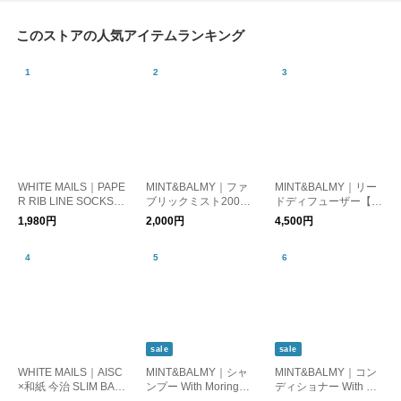
このストアの人気アイテムランキング
WHITE MAILS｜PAPE
MINT&BALMY｜ファ
MINT&BALMY｜リー
R RIB LINE SOCKS
ブリックミスト200ml
ドディフューザー【ギ
【UNISEX】【ギフ
【ギフト】【新生
フト】【新生活】
1,980円
2,000円
4,500円
ト】
活】
sale
sale
WHITE MAILS｜AISC
MINT&BALMY｜シャ
MINT&BALMY｜コン
×和紙 今治 SLIM BAT
ンプー With Moringa
ディショナー With Mo