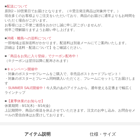
■
配送について
原則2～10営業日でお届けとなります。（※受注発注商品は対象外です。）
現在多くのお客様よりご注文をいただいており、商品のお届けに通常よりもお時間を
いただく場合がございます。
お客様にはご不便ご迷惑をおかけし誠に申し訳ございませんが、
何卒ご理解賜りますようお願い申し上げます。
■
沖縄・離島への送料について
一部地域は追加送料がかかります。配送料は別途メールにてご案内いたします。
詳細は【送料・配送について】をご確認ください。
■
「商品をお気に入り登録」でクーポン配布中！
（※クーポンは翌日以降に配布されます）
■
キャンペーン開催中
・対象のポスターやフレームをご購入で、非売品ポストカードプレゼント！
・対象のポスターとフレーム同時購入いただくと、フレームにセットしてお届けしま
す
・
SUMMER SALE開催中！
今人気のあのアイテムから、通年使える定番まで幅広く
ラインナップ
■
【夏季休業のお知らせ】
休業期間：8/13(木)・8/14(金)
上記期間中、商品の発送を休止させていただきます。注文のお申し込み、お問合せメ
ールの受信自体はお受けしております。
アイテム説明
仕様・サイズ