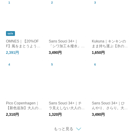
sale
OMNES｜【20%OF
Sans Souci 34+｜
Kukuna｜キンキンの
F】風をまとうように
「シワ加工＆撥水」ス
まま持ち運ぶ【氷の
軽やかに。一枚で決ま
トレッチ きれいめパ
う】アイスパック保冷
2,391円
3,490円
1,650円
る主役ロングスカート
ンツ
剤 3wayスティックボ
トル【夏小物】
Pico Copenhagen｜
Sans Souci 34+｜チ
Sans Souci 34+｜ひ
【新色追加】大人の余
ラ見えしない大人のコ
んやり、さらり。大人
裕バングルAsha
ットンタンクトップ
の接触冷感Vネックカ
2,310円
1,320円
3,490円
ーディガン
もっと見る