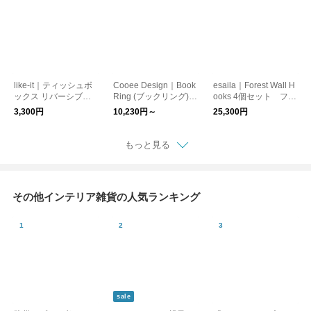
like-it｜ティッシュボ
Cooee Design｜Book
esaila｜Forest Wall H
ックス リバーシブル
Ring (ブックリング)
ooks 4個セット フッ
木蓋
ブックエンド/本立て/
ク/日本正規代理店品
3,300円
10,230円～
25,300円
日本正規代理店品
【お取り寄せ】
もっと見る
その他インテリア雑貨の人気ランキング
sale