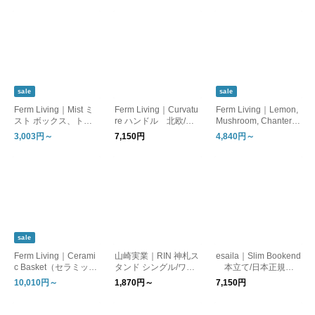
sale
sale
Ferm Living｜Mist ミ
Ferm Living｜Curvatu
Ferm Living｜Lemon,
スト ボックス、トレ
re ハンドル 北欧/日
Mushroom, Chanterell
イ 北欧/小物入れ/日
本正規販売店品【国内
e Hook（レモン、マ
3,003円～
7,150円
4,840円～
本正規販売店品【国内
在庫あり】
ッシュルーム、シャン
在庫あり】
トレル フック） 北
欧/日本正規販売店品
【お取り寄せ】
sale
Ferm Living｜Cerami
山崎実業｜RIN 神札ス
esaila｜Slim Bookend
c Basket（セラミック
タンド シングル/ワイ
本立て/日本正規代
バスケット/センター
ド 【お取り寄せ】
理店品【お取り寄せ】
10,010円～
1,870円～
7,150円
ピース） 日本正規販
売店品【お取り寄せ】