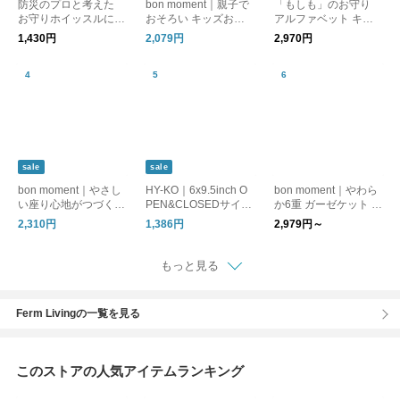
防災のプロと考えた
bon moment｜親子で
「もしも」のお守り
お守りホイッスルにな
おそろい キッズお食
アルファベット キー
るキーホルダー 防災
事クッション 高さ調
リング ／ effe
1,430円
2,079円
2,970円
士監修／pom
節 キッズクッション
子供 椅子
sale
sale
bon moment｜やさし
HY-KO｜6x9.5inch O
bon moment｜やわら
い座り心地がつづく
PEN&CLOSEDサイ
か6重 ガーゼケット リ
ゲルクッション ハニ
ン/サインプレート 店
バーシブル 綿100%
2,310円
1,386円
2,979円～
カム 車 座布団 腰痛 オ
舗
／ 夏寝具 肌掛け
フィス 腰痛対策クッ
ション
もっと見る
Ferm Livingの一覧を見る
このストアの人気アイテムランキング