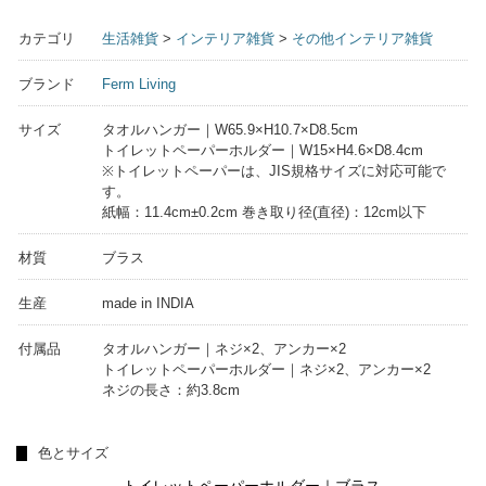
カテゴリ
生活雑貨
>
インテリア雑貨
>
その他インテリア雑貨
ブランド
Ferm Living
サイズ
タオルハンガー｜W65.9×H10.7×D8.5cm
トイレットペーパーホルダー｜W15×H4.6×D8.4cm
※トイレットペーパーは、JIS規格サイズに対応可能で
す。
紙幅：11.4cm±0.2cm 巻き取り径(直径)：12cm以下
材質
ブラス
生産
made in INDIA
付属品
タオルハンガー｜ネジ×2、アンカー×2
トイレットペーパーホルダー｜ネジ×2、アンカー×2
ネジの長さ：約3.8cm
色とサイズ
トイレットペーパーホルダー｜ブラス