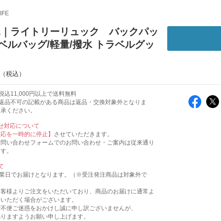
IFE
EIL｜ライトリーリュック バックパッ
ベルバッグ/軽量/撥水 トラベルグッ
込11,000円以上で送料無料
返品不可の記載がある商品は返品・交換対象外となりま
了承ください。
せ対応について
対応を一時的に停止】
させていただきます。
お問い合わせフォームでのお問い合わせ・ご案内は従来通り
ます。
て
営業日でお届けとなります。（※受注発注商品は対象外で
お客様よりご注文をいただいており、商品のお届けに通常よ
をいただく場合がございます。
ご不便ご迷惑をおかけし誠に申し訳ございませんが、
賜りますようお願い申し上げます。