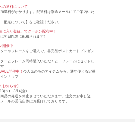
への送料について
追加送料がかかります。配送料は別途メールにてご案内いた
料・配送について】をご確認ください。
気に入り登録」でクーポン配布中！
ンは翌日以降に配布されます）
ン開催中
スターやフレームをご購入で、非売品ポストカードプレゼン
スターとフレーム同時購入いただくと、フレームにセットし
ます
 SALE開催中！
今人気のあのアイテムから、通年使える定番
ラインナップ
のお知らせ】
3(木)・8/14(金)
、商品の発送を休止させていただきます。注文のお申し込
せメールの受信自体はお受けしております。