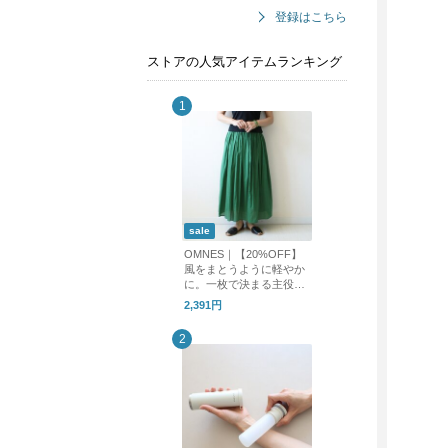
登録はこちら
ストアの人気アイテムランキング
sale
OMNES｜【20%OFF】
風をまとうように軽やか
に。一枚で決まる主役ロ
ングスカート
2,391円