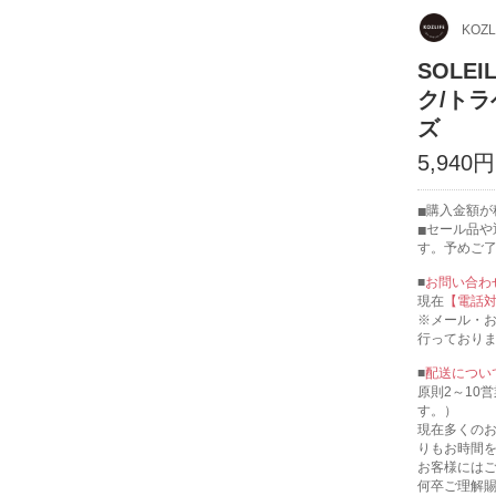
KOZL
SOL
ク/トラ
ズ
5,940円
購入金額が税
セール品や
す。予めご
■
お問い合わ
現在
【電話
※メール・
行っており
■
配送につい
原則2～10
す。）
現在多くの
りもお時間
お客様には
何卒ご理解