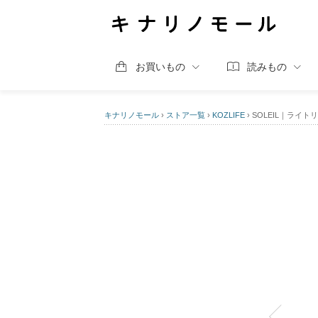
お買いもの
読みもの
キナリノモール
›
ストア一覧
›
KOZLIFE
›
SOLEIL｜ライ