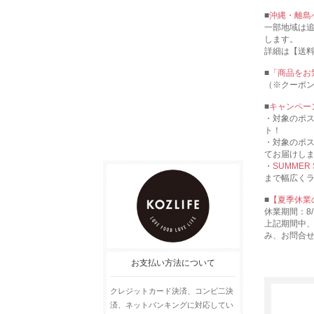
■
沖縄・離島
一部地域は
します。
詳細は【送
■
「商品をお
（※クーポ
■
キャンペー
・対象のポ
ト！
・対象のポ
てお届けし
・
SUMMER
まで幅広く
■
【夏季休業
休業期間：8/1
上記期間中
み、お問合
お支払い方法について
クレジットカード決済、コンビ二決
済、ネットバンキングに対応してい