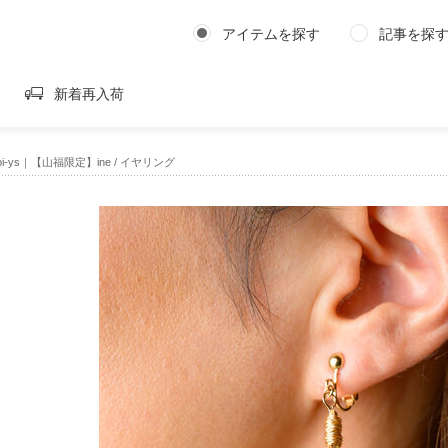
アイテムを探す
記事を探
新着再入荷
oitoi-ys｜【山福限定】ine / イヤリング