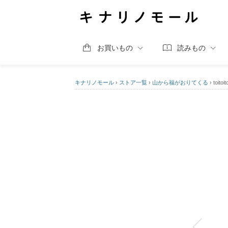
お買いもの
読みもの
キナリノモール
›
ストア一覧
›
山から福がおりてくる
›
toit