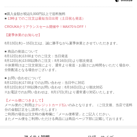
購入金額が税込5,000円以上で送料無料
13時までのご注文は最短当日出荷（土日祝も発送）
CROUKAクリアランスセール開催中！MAX70％OFF！
【夏季休業のお知らせ】
8月13日(木)～15日(土)は、誠に勝手ながら夏季休業とさせていただきます。
■ 商品の発送について
8月12日(水)13:00までのご注文：当日発送
8月12日(水)13:00以降のご注文：8月16日(日)より順次発送
※休業明けはご注文状況により、通常より発送・お届けにお時間をいただく場合や、
分割配送となる場合がございます。
■ お問い合わせについて
8月12日(水)17:00までのお問い合わせ：当日中に対応
8月12日(水)17:00以降のお問い合わせ：8月16日(日)より順次対応
※お電話でのお問い合わせは、8月17日(月)より通常通り対応いたします。
【メール便につきまして】
メール便のご利用は
クレジットカード払い
のみとなります。（ご注文後、当店で送料
分の金額訂正をし請求いたします）
ご利用の場合は注文時の備考欄に「メール便希望」とご記入ください。
またメール便をご利用いただける商品には商品ページ下部に記載しております。