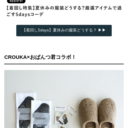
【着回し5days】夏休みの服装どうする？ ▶▶
CROUKA×おぱんつ君コラボ！