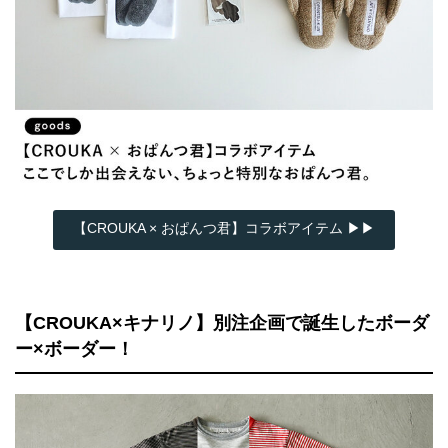
【CROUKA × おぱんつ君】コラボアイテム ▶▶
【CROUKA×キナリノ】別注企画で誕生したボーダ
ー×ボーダー！