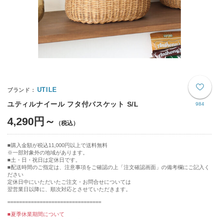
UTILE
ユティルナイール フタ付バスケット S/L
984
4,290円～
購入金額が税込11,000円以上で送料無料
※一部対象外の地域があります。
土・日・祝日は定休日です。
■配送時間のご指定は、注意事項をご確認の上「注文確認画面」の備考欄にご記入く
ださい
定休日中にいただいたご注文・お問合せについては
翌営業日以降に、順次対応とさせていただきます。
================================
■夏季休業期間について