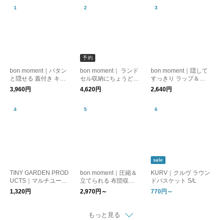
予約
bon moment｜パタン
bon moment｜ ランド
bon moment｜隠して
と隠せる 蓋付き キャ
セル収納にちょうどい
すっきり ラップ＆ポ
スター付き収納
い キャスター付き収
リ袋収納ホルダー 4本
3,960円
4,620円
2,640円
納
収納 マグネット付き
sale
TINY GARDEN PROD
bon moment｜圧縮＆
KURV｜クルヴ ラウン
UCTS｜マルチユース
立てられる 布団収納
ドバスケット S/L
コンテナ M
袋／敷き布団収納袋
1,320円
2,970円～
770円～
布団収納ケース 圧縮
ケース【消臭・炭シー
ト入り】
もっと見る