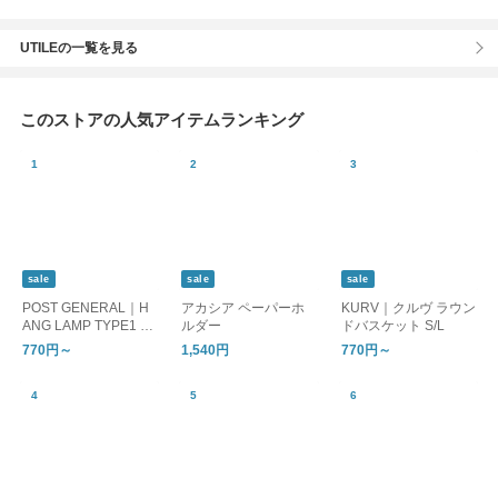
UTILEの一覧を見る
このストアの人気アイテムランキング
sale
sale
sale
POST GENERAL｜H
アカシア ペーパーホ
KURV｜クルヴ ラウン
ANG LAMP TYPE1 ハ
ルダー
ドバスケット S/L
ングランプ タイプワ
770円～
1,540円
770円～
ン