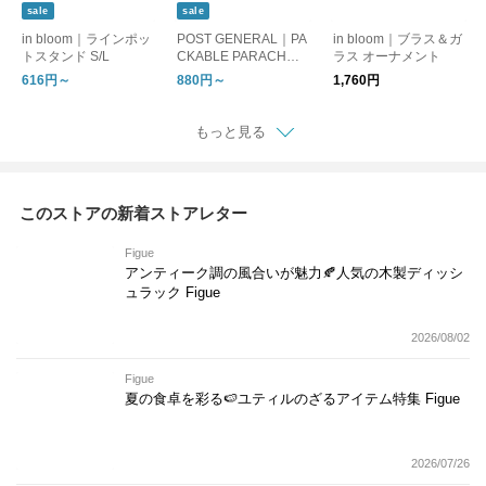
sale
sale
in bloom｜ラインポッ
POST GENERAL｜PA
in bloom｜ブラス＆ガ
トスタンド S/L
CKABLE PARACHUT
ラス オーナメント
E NYLON BAG
616円～
880円～
1,760円
もっと見る
このストアの新着ストアレター
Figue
アンティーク調の風合いが魅力🍂人気の木製ディッシ
ュラック Figue
2026/08/02
Figue
夏の食卓を彩る🍉ユティルのざるアイテム特集 Figue
2026/07/26