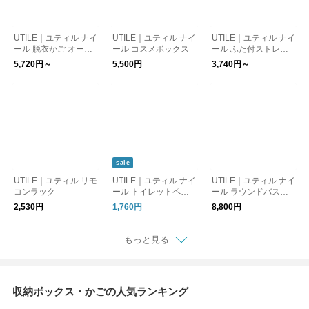
UTILE｜ユティル ナイ
UTILE｜ユティル ナイ
UTILE｜ユティル ナイ
ール 脱衣かご オーバ
ール コスメボックス
ール ふた付ストレー
ル/レクト
ジ M/L
5,720円～
5,500円
3,740円～
sale
UTILE｜ユティル リモ
UTILE｜ユティル ナイ
UTILE｜ユティル ナイ
コンラック
ール トイレットペー
ール ラウンドバスケ
パースタンド
ット2個セット
2,530円
1,760円
8,800円
もっと見る
収納ボックス・かごの人気ランキング