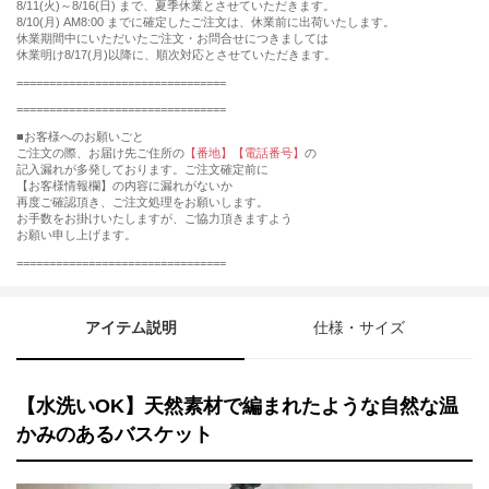
8/11(火)～8/16(日) まで、夏季休業とさせていただきます。
8/10(月) AM8:00 までに確定したご注文は、休業前に出荷いたします。
休業期間中にいただいたご注文・お問合せにつきましては
休業明け8/17(月)以降に、順次対応とさせていただきます。
================================
================================
■お客様へのお願いごと
ご注文の際、お届け先ご住所の
【番地】【電話番号】
の
記入漏れが多発しております。ご注文確定前に
【お客様情報欄】の内容に漏れがないか
再度ご確認頂き、ご注文処理をお願いします。
お手数をお掛けいたしますが、ご協力頂きますよう
お願い申し上げます。
================================
アイテム説明
仕様・サイズ
【水洗いOK】天然素材で編まれたような自然な温
かみのあるバスケット