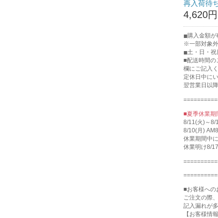
再入荷待
4,620円
購入金額が税
※一部対象
土・日・祝
■配送時間
欄にご記入
定休日中に
翌営業日以
==========
■夏季休業期
8/11(火)
8/10(月)
休業期間中
休業明け8/
==========
==========
■お客様への
ご注文の際
記入漏れが
【お客様情