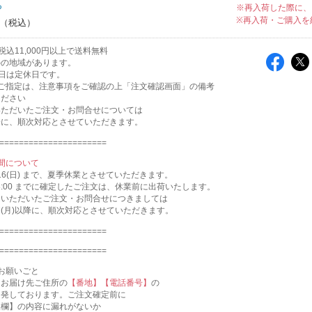
ち
※再入荷した際に、
※再入荷・ご購入を
込11,000円以上で送料無料
外の地域があります。
日は定休日です。
のご指定は、注意事項をご確認の上「注文確認画面」の備考
ください
いただいたご注文・お問合せについては
降に、順次対応とさせていただきます。
======================
間について
～8/16(日) まで、夏季休業とさせていただきます。
 AM8:00 までに確定したご注文は、休業前に出荷いたします。
にいただいたご注文・お問合せにつきましては
17(月)以降に、順次対応とさせていただきます。
======================
======================
お願いごと
、お届け先ご住所の
【番地】【電話番号】
の
多発しております。ご注文確定前に
報欄】の内容に漏れがないか