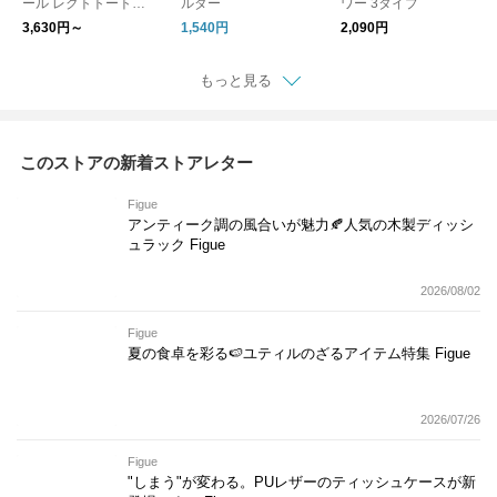
ール レクトトートバ
ルダー
ワー 3タイプ
ッグ
3,630円～
1,540円
2,090円
もっと見る
このストアの新着ストアレター
Figue
アンティーク調の風合いが魅力🍂人気の木製ディッシ
ュラック Figue
2026/08/02
Figue
夏の食卓を彩る🍉ユティルのざるアイテム特集 Figue
2026/07/26
Figue
"しまう"が変わる。PUレザーのティッシュケースが新