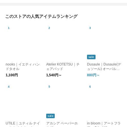
このストアの人気アイテムランキング
sale
nooks｜イエティ ハン
Atelier KOTETSU｜チ
Dusaule｜Dusaule(デ
ドタオル
ェアパッド
ュソール) オーバルバ
ッグ/レクトバッグ
1,100円
1,540円～
880円～
sale
UTILE｜ユティル ナイ
アカシア ペーパーホ
in bloom｜アートフラ