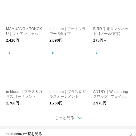
MAMUANG × TOHOK
in bloom｜アートフラ
BIRD 手彫りマグネッ
U｜マムアンちゃん 飾
ワー 3タイプ
ト【メール便可】
りコマ
2,420円
2,090円
275円～
in bloom｜ブラス＆ガ
in bloom｜ブラス＆ガ
ANTRY｜Whispering
ラス オーナメント
ラスオーナメント
スワッグ | フェイクグ
リーンスワッグ
1,760円
1,760円
2,970円
もっと見る
in bloomの一覧を見る