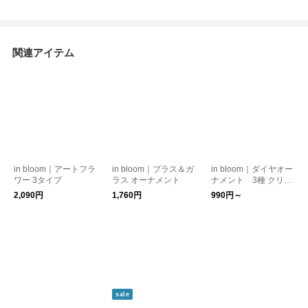
関連アイテム
in bloom｜アートフラ
in bloom｜ブラス＆ガ
in bloom｜ダイヤオー
ワー 3タイプ
ラス オーナメント
ナメント 3種 クリス
マス
2,090円
1,760円
990円～
sale