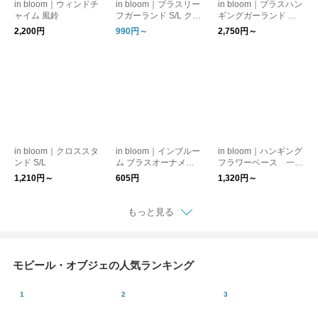
in bloom｜ウィンドチ
in bloom｜ブラスリー
in bloom｜ブラスハン
ャイム 風鈴
フガーランド S/L クリ
ギングガーランド ク
スマス
リスマス
2,200円
990円～
2,750円～
in bloom｜クロススタ
in bloom｜インブルー
in bloom｜ハンギング
ンド S/L
ム ブラスオーナメン
フラワーベース 一輪
ト3個セット
挿し
1,210円～
605円
1,320円～
もっと見る
モビール・オブジェの人気ランキング