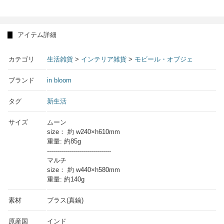
アイテム詳細
カテゴリ
生活雑貨
>
インテリア雑貨
>
モビール・オブジェ
ブランド
in bloom
タグ
新生活
サイズ
ムーン
size： 約 w240×h610mm
重量: 約85g
--------------------------------
マルチ
size： 約 w440×h580mm
重量: 約140g
素材
ブラス(真鍮)
原産国
インド