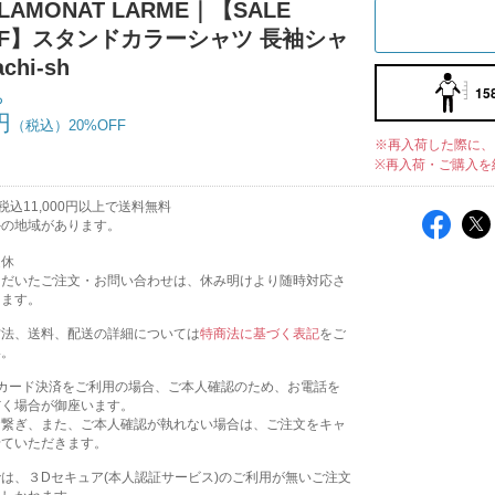
LAMONAT LARME｜【SALE
FF】スタンドカラーシャツ 長袖シャ
achi-sh
15
ち
円
20%OFF
※再入荷した際に、
※再入荷・ご購入を
込11,000円以上で送料無料
外の地域があります。
定休
ただいたご注文・お問い合わせは、休み明けより随時対応さ
きます。
方法、送料、配送の詳細については
特商法に基づく表記
をご
い。
トカード決済をご利用の場合、ご本人確認のため、お電話を
だく場合が御座います。
お繋ぎ、また、ご本人確認が執れない場合は、ご注文をキャ
せていただきます。
は、３Dセキュア(本人認証サービス)のご利用が無いご注文