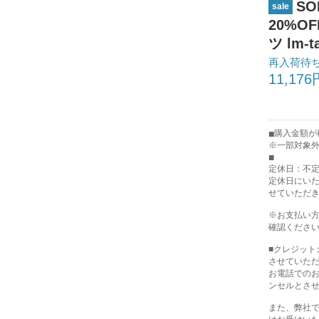
SO
sale
20%O
ツ lm-t
再入荷待
11,176
購入金額が税
※一部対象
定休日：不
定休日にい
せていただ
※お支払い
確認くださ
■クレジッ
させていた
お電話での
ンセルとさ
また、弊社で