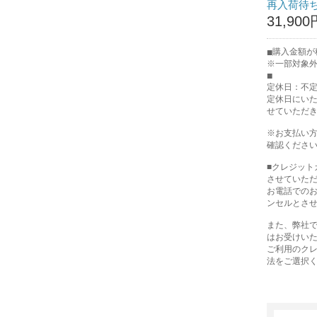
再入荷待
31,900
購入金額が税
※一部対象
定休日：不
定休日にい
せていただ
※お支払い
確認くださ
■クレジッ
させていた
お電話での
ンセルとさ
また、弊社で
はお受けい
ご利用のク
法をご選択