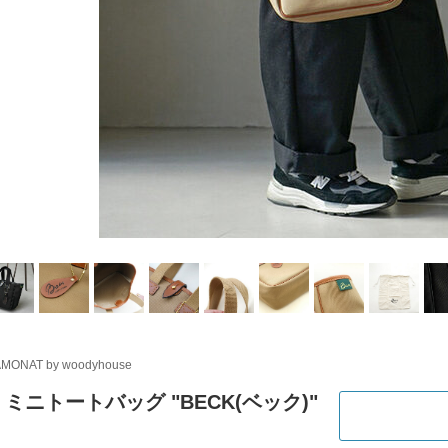
MONAT by woodyhouse
y｜ミニトートバッグ "BECK(ベック)"