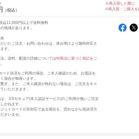
ち
※再入荷した際に、
円
※再入荷・ご購入を
込11,000円以上で送料無料
外の地域があります。
定休
ただいたご注文・お問い合わせは、休み明けより随時対応さ
きます。
方法、送料、配送の詳細については
特商法に基づく表記
をご
い。
トカード決済をご利用の場合、ご本人確認のため、お電話を
だく場合が御座います。
お繋ぎ、また、ご本人確認が執れない場合は、ご注文をキャ
せていただきます。
は、３Dセキュア(本人認証サービス)のご利用が無いご注文
たしかねます。
レジットカードが非対応である場合も、恐れながら他決済方
くださいませ。