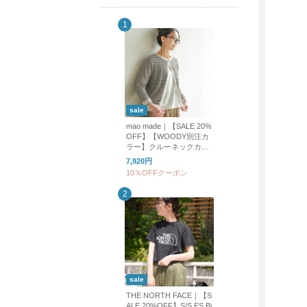
sale
mao made｜【SALE 20%
OFF】【WOODY別注カ
ラー】クルーネックカー
ディガン UVカット レデ
7,920円
ィース トップス カーデ
10％OFFクーポン
ィガン ボーダー 611113
sale
THE NORTH FACE｜【S
ALE 20%OFF】S/S ES Bi