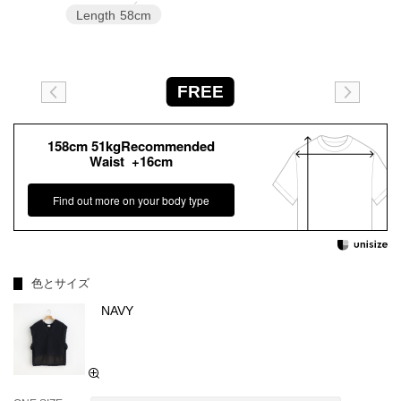
Length
58cm
FREE
158cm 51kgRecommended
Waist +16cm
Find out more on your body type
色とサイズ
NAVY