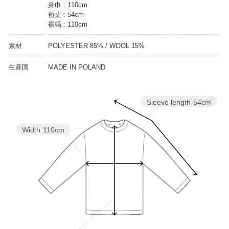
身巾 : 110cm
裄丈 : 54cm
裾幅 : 110cm
素材
POLYESTER 85% / WOOL 15%
生産国
MADE IN POLAND
Sleeve length
54cm
Width
110cm