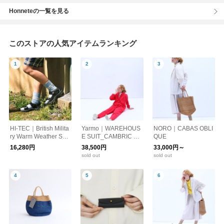
Honneteの一覧を見る
このストアの人気アイテムランキング
HI-TEC｜British Milita
Yarmo｜WAREHOUS
NORO｜CABAS OBLI
ry Warm Weather San
E SUIT_CAMBRIC C
QUE
dal by Hi-TEC
OTTON
16,280円
38,500円
33,000円～
sold out
sold out