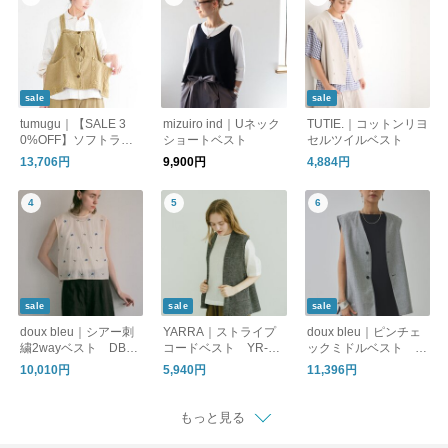
sale
sale
tumugu｜【SALE 3
mizuiro ind｜Uネック
TUTIE.｜コットンリヨ
0%OFF】ソフトライ
ショートベスト
セルツイルベスト
ト帆布ベスト ビスチ
13,706円
9,900円
4,884円
ェ ボタン ポケット ワ
ークテイスト 綿100 tb
25429
sale
sale
sale
doux bleu｜シアー刺
YARRA｜ストライプ
doux bleu｜ピンチェ
繍2wayベスト DB-2
コードベスト YR-16
ックミドルベスト D
628-077
28-279
B-2427-056
10,010円
5,940円
11,396円
もっと見る