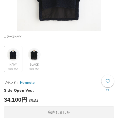
カラーはNAVY
NAVY
BLACK
sold out
sold out
Honnete
Side Open Vest
21
34,100円
完売しました