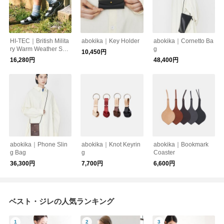
HI-TEC｜British Milita
abokika｜Key Holder
abokika｜Cornetto Ba
ry Warm Weather San
g
10,450円
dal by Hi-TEC
16,280円
48,400円
abokika｜Phone Slin
abokika｜Knot Keyrin
abokika｜Bookmark
g Bag
g
Coaster
36,300円
7,700円
6,600円
ベスト・ジレの人気ランキング