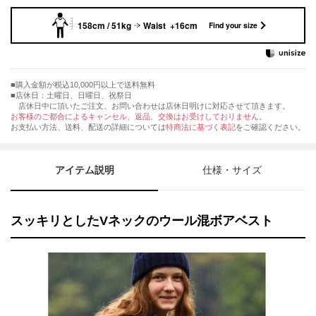
158cm / 51kg
Waist +16cm
Find your size
購入金額が税込10,000円以上で送料無料
店休日：土曜日、日曜日、祝祭日
店休日中に頂いたご注文、お問い合わせは店休日明けに対応させて頂きます。
お客様のご都合によるキャンセル、返品、交換はお受けしておりません。
お支払い方法、送料、配送の詳細については
特商法に基づく表記
をご確認ください。
アイテム説明
仕様・サイズ
スッキリとしたVネックのウール混ボアベスト