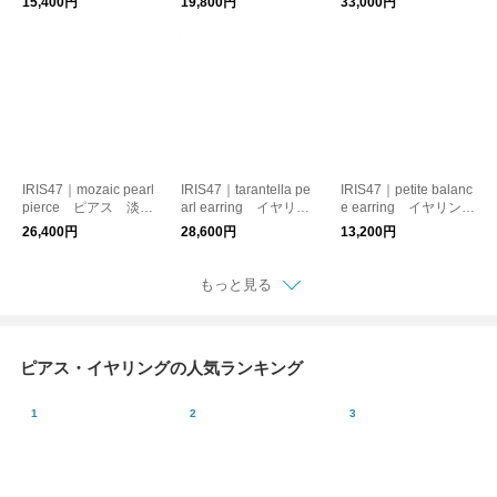
15,400円
19,800円
33,000円
ープモチーフ
IRIS47｜mozaic pearl
IRIS47｜tarantella pe
IRIS47｜petite balanc
pierce ピアス 淡水
arl earring イヤリン
e earring イヤリン
パール
グ パール 天然石
グ 日本製 痛くなり
26,400円
28,600円
13,200円
にくい
もっと見る
ピアス・イヤリングの人気ランキング