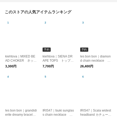
このストアの人気アイテムランキング
予約
予約
kiehtova｜MIXED BE
kiehtova｜SIENA DR
les bon bon｜diamon
AD CHOKER ネック
APE TOPS トップ
d chain necklace ダ
レス コード レイヤ
ス カットソー ドレ
イヤモンド 10金
3,300円
7,700円
26,400円
ード
ープ
ネックレス
les bon bon｜grandidi
IRIS47｜tsuki sunglas
IRIS47｜Scala widest
erite dreamy bracelet
s chain necklace ネ
headband カチューシ