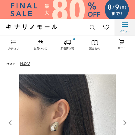
メニュー
カート
カテゴリ
お買いもの
新着再入荷
読みもの
H.O.V