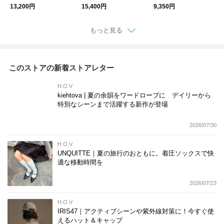
ブレスレット 天然
ックレス サングラス
ャ ベロア
13,200円
15,400円
9,350円
石 パール
チェーン 月モチーフ
もっと見る
このストアの新着ストアレター
H.O.V
kiehtova | 夏の余韻をワードローブに デイリーから
特別なシーンまで活躍する新作が登場
2026/07/30
H.O.V
UNQUITTE｜夏の旅行のおともに。着圧ソックスで快
適な移動時間を
2026/07/23
H.O.V
IRIS47｜アクティブシーンや紫外線対策に！今すぐ使
えるハット＆キャップ