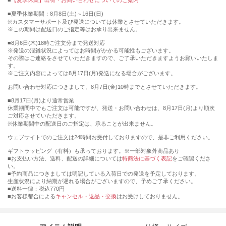
【夏季休業】出荷・お問い合わせについてのご案内
■夏季休業期間：8月8日(土)～16日(日)
※カスタマーサポート及び発送については休業とさせていただきます。
※この期間は配送日のご指定等はお承り出来ません。
■8月6日(木)18時ご注文分まで発送対応
※発送の混雑状況によってはお時間がかかる可能性もございます。
その際はご連絡をさせていただきますので、ご了承いただきますようお願いいたしま
す。
※ご注文内容によっては8月17日(月)発送になる場合がございます。
お問い合わせ対応につきまして、8月7日(金)10時までとさせていただきます。
■8月17日(月)より通常営業
休業期間中でもご注文は可能ですが、発送・お問い合わせは、8月17日(月)より順次
ご対応させていただきます。
※休業期間中の配送日のご指定は、承ることが出来ません。
ウェブサイトでのご注文は24時間お受付しておりますので、是非ご利用ください。
ギフトラッピング（有料）も承っております。※一部対象外商品あり
■お支払い方法、送料、配送の詳細については
特商法に基づく表記
をご確認くださ
い。
■予約商品につきましては明記している入荷日での発送を予定しております。
生産状況により納期が遅れる場合がございますので、予めご了承ください。
■送料一律：税込770円
■お客様都合による
キャンセル・返品・交換
はお受けしておりません。