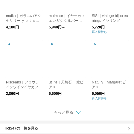
matka｜ガラスのアク
muimaur｜イヤーカフ
SISI｜vintege bijou ea
セサリー ｙｏｔｓｕ
エンガタ シルバー
rrings イヤリング
（ヨツ）【ピアス・イ
［ギフト/贈り物］
4,180円
5,940円～
5,720円
ヤリング】【プレゼン
再入荷待ち
ト】【母の日】
Pisceans｜フロウラ
utilite｜天然石 一粒ピ
Natully｜Margaret ピ
インツインイヤカフ
アス
アス
2,860円
6,600円
6,050円
再入荷待ち
もっと見る
IRIS47の一覧を見る