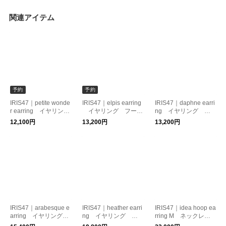
関連アイテム
予約
予約
IRIS47｜petite wonde
IRIS47｜elpis earring
IRIS47｜daphne earri
r earring イヤリン
イヤリング フー
ng イヤリング フ
グ 星モチーフ 痛く
プ 痛くなりにくい
ープ 痛くなりにくい
12,100円
13,200円
13,200円
なりにくい
IRIS47｜arabesque e
IRIS47｜heather earri
IRIS47｜idea hoop ea
arring イヤリング
ng イヤリング パ
rring M ネックレ
痛くなりにくい
ール 痛くなりにくい
ス シルバー925 フ