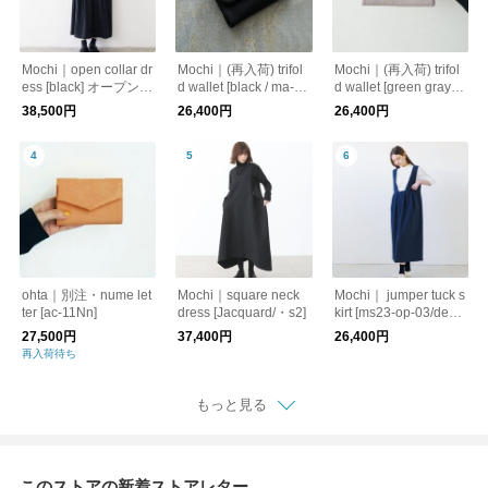
Mochi｜open collar dr
Mochi｜(再入荷) trifol
Mochi｜(再入荷) trifol
ess [black] オープンカ
d wallet [black / ma-pr
d wallet [green gray/m
ラーワンピース
o-28] 鹿革 3つ折り財
a-pro-28] 鹿革 3つ折
38,500円
26,400円
26,400円
布
り財布
ohta｜別注・nume let
Mochi｜square neck
Mochi｜ jumper tuck s
ter [ac-11Nn]
dress [Jacquard/・s2]
kirt [ms23-op-03/deep
blue] ジャンプタック
27,500円
37,400円
26,400円
スカート
再入荷待ち
もっと見る
このストアの新着ストアレター