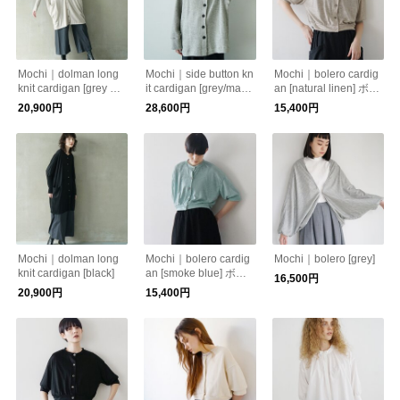
Mochi｜dolman long
Mochi｜side button kn
Mochi｜bolero cardig
knit cardigan [grey bei
it cardigan [grey/ma25
an [natural linen] ボレ
ge]
-kn-03]
ロカーディガン
20,900円
28,600円
15,400円
Mochi｜dolman long
Mochi｜bolero cardig
Mochi｜bolero [grey]
knit cardigan [black]
an [smoke blue] ボレ
16,500円
ロカーディガン
20,900円
15,400円