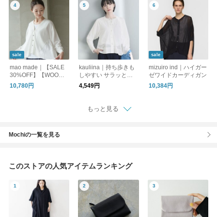
プボタン 日本製 sma-
sara-dm-cd セール
sale
sale
mao made｜【SALE
kauliina｜持ち歩きも
mizuiro ind｜ハイガー
30%OFF】【WOODY
しやすい サラッと快
ゼワイドカーディガン
別注カラー】Aライン
適 シアーカーディガ
10,780円
4,549円
10,384円
Vネック カーディガン
ン ／遮熱 UVカット
羽織り レディース カ
ーディガン トップス
もっと見る
シアー 621124
Mochiの一覧を見る
このストアの人気アイテムランキング