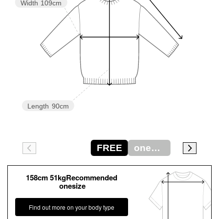
Width
109cm
Length
90cm
FREE
onesize
158cm 51kgRecommended
onesize
Find out more on your body type