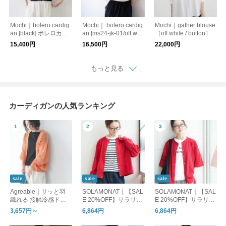
Mochi｜bolero cardig
Mochi｜ bolero cardig
Mochi｜gather blouse
an [black] ボレロカー
an [ms24-jk-01/off whi
［off white / button］
ディガン
te] ボレロカーディガ
15,400円
16,500円
22,000円
ン
もっと見る
カーディガンの人気ランキング
sale
sale
sale
Agreable｜サッと羽
SOLAMONAT｜【SAL
SOLAMONAT｜【SAL
織れる 接触冷感ドル
E 20%OFF】サラリト
E 20%OFF】サラリト
マンカーディガン / 夏
天竺 スナップカーデ
天竺 ドルマンカーデ
3,657円～
6,864円
6,864円
カーデ
ィガン sma-sara-sp-c
ィガン レディース ト
d
ップス 羽織り スナッ