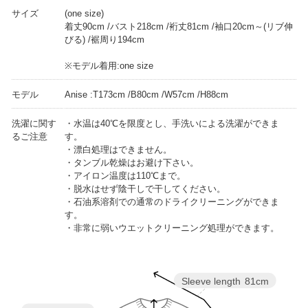
サイズ
(one size)
着丈90cm /バスト218cm /裄丈81cm /袖口20cm～(リブ伸
びる) /裾周り194cm
※モデル着用:one size
モデル
Anise :T173cm /B80cm /W57cm /H88cm
洗濯に関す
・水温は40℃を限度とし、手洗いによる洗濯ができま
るご注意
す。
・漂白処理はできません。
・タンブル乾燥はお避け下さい。
・アイロン温度は110℃まで。
・脱水はせず陰干しで干してください。
・石油系溶剤での通常のドライクリーニングができま
す。
・非常に弱いウエットクリーニング処理ができます。
Sleeve length
81cm