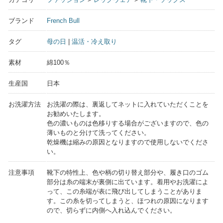
ブランド
French Bull
タグ
母の日
|
温活・冷え取り
素材
綿100％
生産国
日本
お洗濯方法
お洗濯の際は、裏返してネットに入れていただくことを
お勧めいたします。
色の濃いものは色移りする場合がございますので、色の
薄いものと分けて洗ってください。
乾燥機は縮みの原因となりますので使用しないでくださ
い。
注意事項
靴下の特性上、色や柄の切り替え部分や、履き口のゴム
部分は糸の端末が裏側に出ています。着用やお洗濯によ
って、この糸端が表に飛び出してしまうことがありま
す。この糸を切ってしまうと、ほつれの原因になります
ので、切らずに内側へ入れ込んでください。