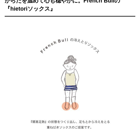
からだを温めて心も穏やかに。French Bullの
『hietoriソックス』