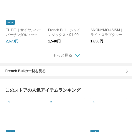
sale
TUTIE.｜サイヤンペー
French Bull｜シャイ
ANONYMOUSISM｜
パーサンダルソック
ンソックス・01-0071
ライトスラブクルーソ
ス/美濃和紙・日差し
リネン
ックス 靴下 1679000
2,673円
1,540円
1,650円
対策・UV対策 ・ギフ
0
ト・日本製
もっと見る
French Bullの一覧を見る
このストアの人気アイテムランキング