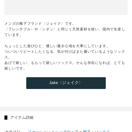
メンズの靴下ブランド〈ジェイク〉です。
〈フレンチブル〉や〈シオン〉と同じく天然素材を使い、国内で生産し
ています。
ちょっとした遊び心と、優しい履き心地を大事にしています。
ついついリピートしたくなる、気が付けばまた履いているようなソック
ス。
あげて嬉しい、もらって嬉しいソックス。そんな存在になれば、とても
嬉しいです。
Jake〈ジェイク〉
アイテム詳細
カテゴリ
ファッション
>
レッグウェア
>
靴下・ソックス