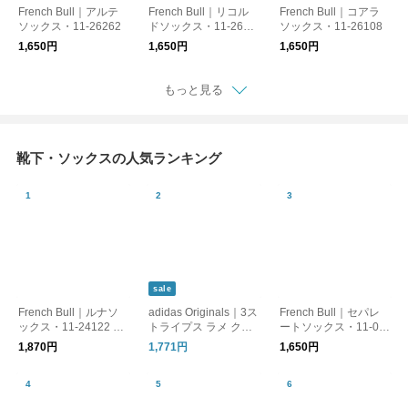
French Bull｜アルテ
French Bull｜リコル
French Bull｜コアラ
ソックス・11-26262
ドソックス・11-2625
ソックス・11-26108
9
1,650円
1,650円
1,650円
もっと見る
靴下・ソックスの人気ランキング
sale
French Bull｜ルナソ
adidas Originals｜3ス
French Bull｜セパレ
ックス・11-24122 リ
トライプス ラメ クル
ートソックス・11-09
ネン
ーソックス 靴下 2足セ
221
1,870円
1,771円
1,650円
ット 3 STRIPES GLIT
TER CREW SOCKS 2
PAIRS ka985