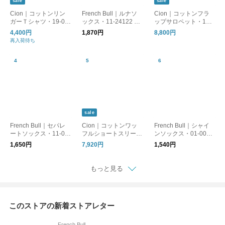
sale
sale
Cion｜コットンリン
French Bull｜ルナソ
Cion｜コットンフラ
ガーＴシャツ・19-09
ックス・11-24122 リ
ップサロペット・19-2
231 半袖
ネン
5104
4,400円
1,870円
8,800円
再入荷待ち
sale
French Bull｜セパレ
Cion｜コットンワッ
French Bull｜シャイ
ートソックス・11-09
フルショートスリーブ
ンソックス・01-0071
221
ニット・19-24117 サ
リネン
1,650円
7,920円
1,540円
マーニット
もっと見る
このストアの新着ストアレター
French Bull