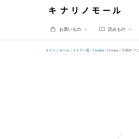
お買いもの
読みもの
キナリノモール
›
ストア一覧
›
Crouka
›
Crouka｜70周年 アニ