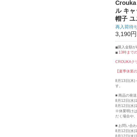
Crou
ル キャップ
帽子 ユ
再入荷待
3,190円
購入金額が税
13時まで
CROUKA
【夏季休業
8月13日(
す。
■ 商品の発
8月12日(水
8月12日(水
※休業明け
だく場合や
■ お問い合
8月12日(水
8月12日(水