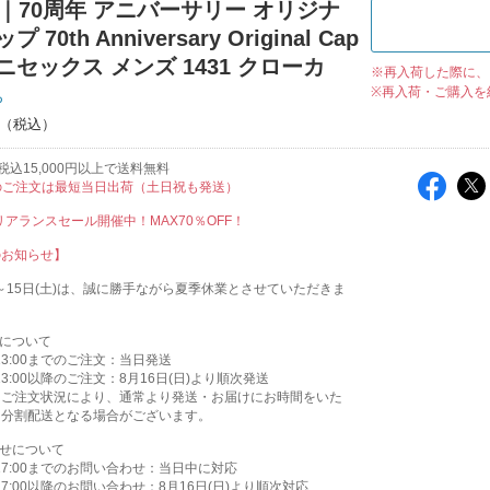
ka｜70周年 アニバーサリー オリジナ
 70th Anniversary Original Cap
ニセックス メンズ 1431 クローカ
※再入荷した際に、
※再入荷・ご購入を
ち
込15,000円以上で送料無料
のご注文は最短当日出荷（土日祝も発送）
クリアランスセール開催中！MAX70％OFF！
のお知らせ】
木)～15日(土)は、誠に勝手ながら夏季休業とさせていただきま
送について
)13:00までのご注文：当日発送
)13:00以降のご注文：8月16日(日)より順次発送
はご注文状況により、通常より発送・お届けにお時間をいた
、分割配送となる場合がございます。
わせについて
)17:00までのお問い合わせ：当日中に対応
)17:00以降のお問い合わせ：8月16日(日)より順次対応