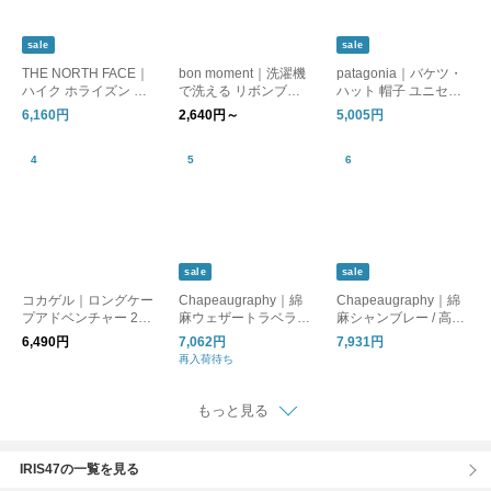
sale
sale
THE NORTH FACE｜
bon moment｜洗濯機
patagonia｜バケツ・
ハイク ホライズン ハ
で洗える リボンブレ
ハット 帽子 ユニセッ
ット 帽子 HIKE Horizo
ードハット紫外線9
クス Bucket Hat 3359
6,160円
2,640円～
5,005円
n Hat nn02646
9％カット 帽子
5 パタゴニア
sale
sale
コカゲル｜ロングケー
Chapeaugraphy｜綿
Chapeaugraphy｜綿
プアドベンチャー 2w
麻ウェザートラベラー
麻シャンブレー / 高密
ay ネックシェード付
ハット 00142o
度織綿麻 チューリッ
6,490円
7,062円
7,931円
き ネックガード フェ
プハット 帽子 00105o
再入荷待ち
イスカバー 日除け つ
ば広 首まで隠れる cc2
s800
もっと見る
IRIS47の一覧を見る