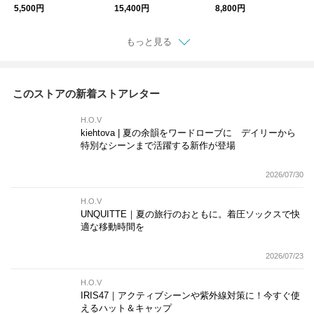
ト Tシャツ トップ
ックレス サングラス
アス 淡水パール シ
5,500円
15,400円
8,800円
ス
チェーン 月モチーフ
ルバー925
もっと見る
このストアの新着ストアレター
H.O.V
kiehtova | 夏の余韻をワードローブに デイリーから
特別なシーンまで活躍する新作が登場
2026/07/30
H.O.V
UNQUITTE｜夏の旅行のおともに。着圧ソックスで快
適な移動時間を
2026/07/23
H.O.V
IRIS47｜アクティブシーンや紫外線対策に！今すぐ使
えるハット＆キャップ