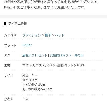
の色味や素材感などが実物と異なって見える場合がございます。
あらかじめご了承くださいますようお願いいたします。
アイテム詳細
カテゴリ
ファッション
>
帽子
>
ハット
ブランド
IRIS47
タグ
誕生日プレゼント
|
女性向けギフト
|
母の日
素材
本体/ポリエステル100% 裏地/コットン100%
サイズ
頭囲:57cm
高さ:11cm
ツバの長さ:8cm
あご紐の長さ:47.5cm
原産国
日本