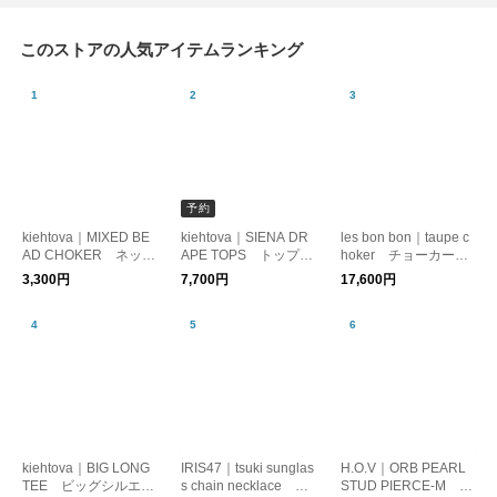
このストアの人気アイテムランキング
予約
kiehtova｜MIXED BE
kiehtova｜SIENA DR
les bon bon｜taupe c
AD CHOKER ネック
APE TOPS トップ
hoker チョーカー
レス コード レイヤ
ス カットソー ドレ
パール モダン
3,300円
7,700円
17,600円
ード
ープ
kiehtova｜BIG LONG
IRIS47｜tsuki sunglas
H.O.V｜ORB PEARL
TEE ビッグシルエッ
s chain necklace ネ
STUD PIERCE-M ピ