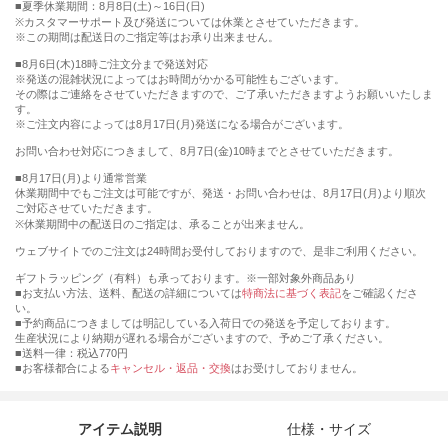
■夏季休業期間：8月8日(土)～16日(日)
※カスタマーサポート及び発送については休業とさせていただきます。
※この期間は配送日のご指定等はお承り出来ません。
■8月6日(木)18時ご注文分まで発送対応
※発送の混雑状況によってはお時間がかかる可能性もございます。
その際はご連絡をさせていただきますので、ご了承いただきますようお願いいたしま
す。
※ご注文内容によっては8月17日(月)発送になる場合がございます。
お問い合わせ対応につきまして、8月7日(金)10時までとさせていただきます。
■8月17日(月)より通常営業
休業期間中でもご注文は可能ですが、発送・お問い合わせは、8月17日(月)より順次
ご対応させていただきます。
※休業期間中の配送日のご指定は、承ることが出来ません。
ウェブサイトでのご注文は24時間お受付しておりますので、是非ご利用ください。
ギフトラッピング（有料）も承っております。※一部対象外商品あり
■お支払い方法、送料、配送の詳細については
特商法に基づく表記
をご確認くださ
い。
■予約商品につきましては明記している入荷日での発送を予定しております。
生産状況により納期が遅れる場合がございますので、予めご了承ください。
■送料一律：税込770円
■お客様都合による
キャンセル・返品・交換
はお受けしておりません。
アイテム説明
仕様・サイズ