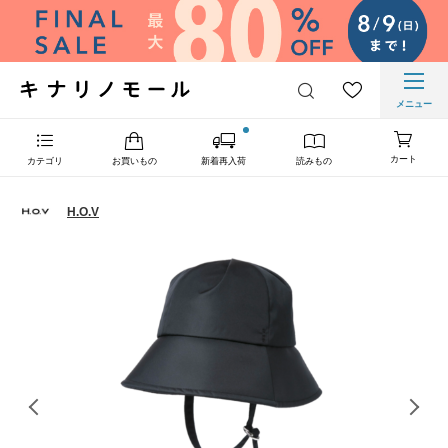
メニュー
カート
カテゴリ
お買いもの
新着再入荷
読みもの
H.O.V