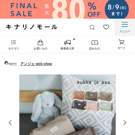
メニュー
カート
カテゴリ
お買いもの
新着再入荷
読みもの
アンジェ web shop