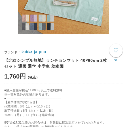
kukka ja puu
【北欧シンプル無地】ランチョンマット 40×60cm 2枚
52
セット 通園 通学 小学生 幼稚園
1,760円
購入金額が税込11,000円以上で送料無料
※一部対象外の地域があります。
================================
【夏季休業のお知らせ】
休業期間：8/8（土）～8/16（日）
出荷停止日：8/8（土）～8/16（日）
※8/10（月）、14（金）は臨時出荷
8/7(金)17:31以降のお問合せは、営業日に順次対応させていただきます。
なお、ご注文は休業期間中も随時承っております。