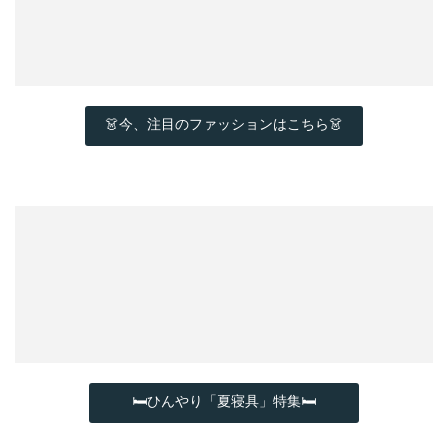
👗今、注目のファッションはこちら👗
🛏ひんやり「夏寝具」特集🛏