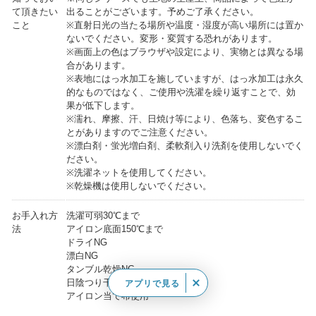
て頂きたい
出ることがございます。予めご了承ください。
こと
※直射日光の当たる場所や温度・湿度が高い場所には置か
ないでください。変形・変質する恐れがあります。
※画面上の色はブラウザや設定により、実物とは異なる場
合があります。
※表地にはっ水加工を施していますが、はっ水加工は永久
的なものではなく、ご使用や洗濯を繰り返すことで、効
果が低下します。
※濡れ、摩擦、汗、日焼け等により、色落ち、変色するこ
とがありますのでご注意ください。
※漂白剤・蛍光増白剤、柔軟剤入り洗剤を使用しないでく
ださい。
※洗濯ネットを使用してください。
※乾燥機は使用しないでください。
お手入れ方
洗濯可弱30℃まで
法
アイロン底面150℃まで
ドライNG
漂白NG
タンブル乾燥NG
日陰つり干し
アプリで見る
アイロン当て布使用