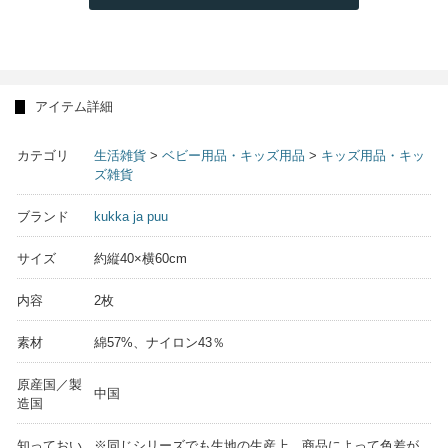
アイテム詳細
カテゴリ
生活雑貨
>
ベビー用品・キッズ用品
>
キッズ用品・キッ
ズ雑貨
ブランド
kukka ja puu
サイズ
約縦40×横60cm
内容
2枚
素材
綿57%、ナイロン43％
原産国／製
中国
造国
知っておい
※同じシリーズでも生地の生産上、商品によって色差が