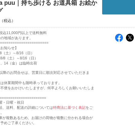
a ja puu｜持ち歩ける お道具箱 お絵か
グ
込11,000円以上で送料無料
外の地域があります。
=======================
のお知らせ】
8（土）～8/16（日）
/8（土）～8/16（日）
月）、14（金）は臨時出荷
17:31以降のお問合せは、営業日に順次対応させていただきま
文は休業期間中も随時承っております。
ご不便をおかけいたしますが、何卒よろしくお願いいたしま
======================
曜・日曜・祝日
法、送料、配送の詳細については
特商法に基づく表記
をご
い。
倉庫が複数あるため、お届けの荷物が複数に分かれる場合が
。予めご了承ください。