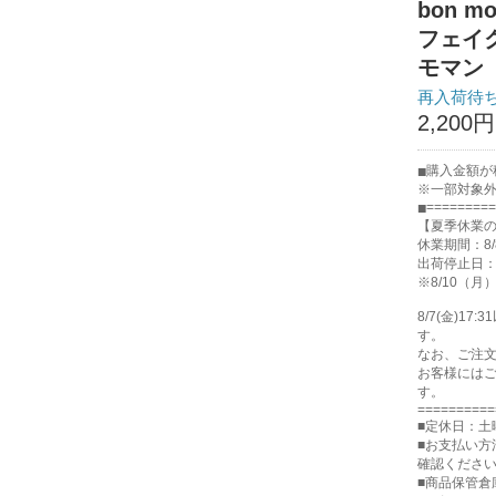
bon 
フェイ
モマン
再入荷待
2,200円
購入金額が税
※一部対象
=========
【夏季休業
休業期間：8/
出荷停止日：8
※8/10（
8/7(金)
す。
なお、ご注
お客様には
す。
==========
■定休日：土
■お支払い方
確認くださ
■商品保管