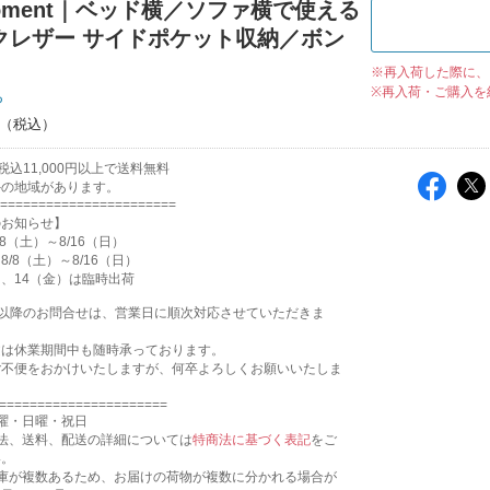
moment｜ベッド横／ソファ横で使える
クレザー サイドポケット収納／ボン
※再入荷した際に、
※再入荷・ご購入を
ち
込11,000円以上で送料無料
外の地域があります。
=======================
のお知らせ】
8（土）～8/16（日）
/8（土）～8/16（日）
月）、14（金）は臨時出荷
17:31以降のお問合せは、営業日に順次対応させていただきま
文は休業期間中も随時承っております。
ご不便をおかけいたしますが、何卒よろしくお願いいたしま
======================
曜・日曜・祝日
法、送料、配送の詳細については
特商法に基づく表記
をご
い。
倉庫が複数あるため、お届けの荷物が複数に分かれる場合が