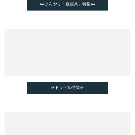
🛏ひんやり「夏寝具」特集🛏
✈トラベル特集✈