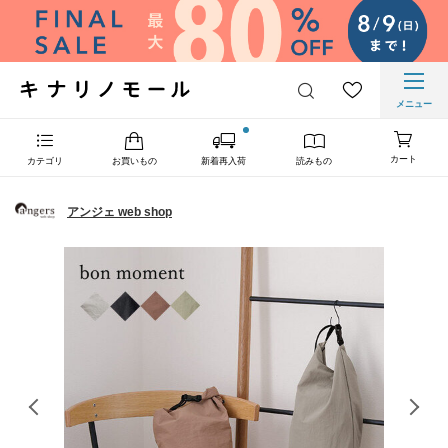
メニュー
カート
カテゴリ
お買いもの
新着再入荷
読みもの
アンジェ web shop