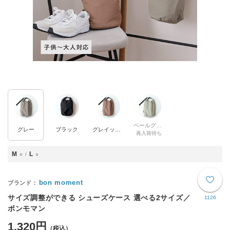
ペールグリーン
グレー
ブラック
グレイッシュピンク
再入荷待ち
M
L
○
○
bon moment
サイズ調整ができる シューズケース 選べる2サイズ／
1126
ボンモマン
1,320円