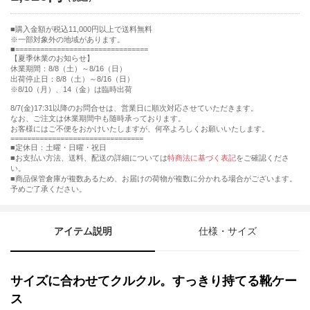
購入金額が税込11,000円以上で送料無料
※一部対象外の地域があります。
================================
【夏季休業のお知らせ】
休業期間：8/8（土）～8/16（日）
出荷停止日：8/8（土）～8/16（日）
※8/10（月）、14（金）は臨時出荷
8/7(金)17:31以降のお問合せは、営業日に順次対応させていただきます。
なお、ご注文は休業期間中も随時承っております。
お客様にはご不便をおかけいたしますが、何卒よろしくお願いいたします。
================================
■定休日：土曜・日曜・祝日
■お支払い方法、送料、配送の詳細については
特商法に基づく表記
をご確認くださ
い。
■商品保管倉庫が複数あるため、お届けの荷物が複数に分かれる場合がございます。
予めご了承ください。
アイテム説明
仕様・サイズ
サイズに合わせてクルクル。すっきり持てる靴ケー
ス