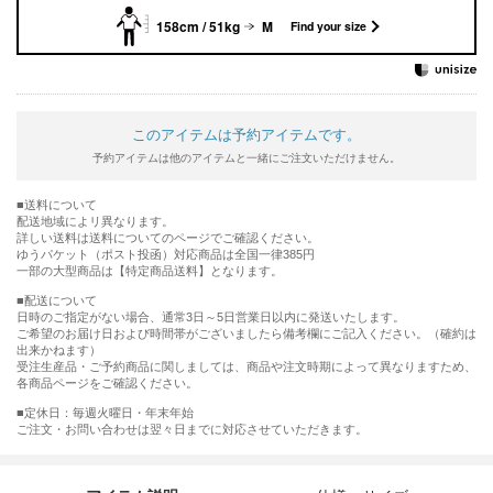
158cm / 51kg
M
Find your size
このアイテムは予約アイテムです。
予約アイテムは他のアイテムと一緒にご注文いただけません。
送料について
配送地域によリ異なります。
詳しい送料は送料についてのページでご確認ください。
ゆうパケット（ポスト投函）対応商品は全国一律385円
一部の大型商品は【特定商品送料】となります。
■配送について
日時のご指定がない場合、通常3日～5日営業日以内に発送いたします。
ご希望のお届け日および時間帯がございましたら備考欄にご記入ください。（確約は
出来かねます）
受注生産品・ご予約商品に関しましては、商品や注文時期によって異なりますため、
各商品ページをご確認ください。
■定休日：毎週火曜日・年末年始
ご注文・お問い合わせは翌々日までに対応させていただきます。