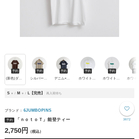
予約
予約
予約
予約
予約
予
(新色)ダークブラウン×クリーム
シルバーグレー×ネイビー
デニム×クリーム
ホワイト×イエロー
ホワイト×グリーン
S
M
L【完売】
○
○
再入荷待ち
6JUMBOPINS
「ｎｏｔｏＴ」能登ティー
3672
予約
2,750円