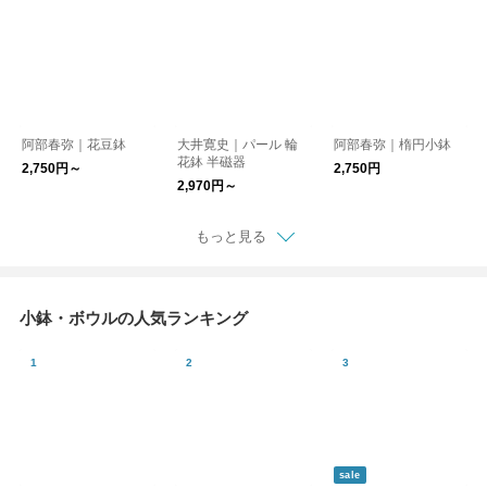
阿部春弥｜花豆鉢
大井寛史｜パール 輪
阿部春弥｜楕円小鉢
花鉢 半磁器
2,750円～
2,750円
2,970円～
もっと見る
小鉢・ボウルの人気ランキング
sale