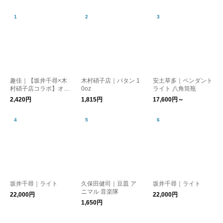
趣佳｜【坂井千尋×木
木村硝子店｜パタン 1
安土草多｜ペンダント
村硝子店コラボ】オリ
0oz
ライト 八角筒瓶
ジナルタンブラー 森
2,420円
1,815円
17,600円～
と犬 棚猫
坂井千尋｜ライト
久保田健司｜豆皿 ア
坂井千尋｜ライト
ニマル 音楽隊
22,000円
22,000円
1,650円