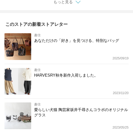
もっと見る
このストアの新着ストアレター
趣佳
あなただけの「好き」を見つける、特別なバッグ
2025/09/19
趣佳
HARVESRY秋冬新作入荷しました。
2023/11/20
趣佳
愛らしい犬猫 陶芸家坂井千尋さんコラボのオリジナル
グラス
2023/05/25