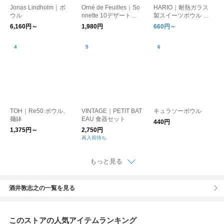
Jonas Lindholm｜ボ
Orné de Feuilles｜So
HARIO｜耐熱ガラス
ウル
nnette 10デザートボ
製スイーツボウル 単
ウル
品／4個セット
6,160円～
1,980円
660円～
TOH｜Re50 ボウル、
VINTAGE｜PETIT BAT
キュラソーボウル
麺鉢
EAU 食器セット
440円
1,375円～
2,750円
再入荷待ち
もっと見る
酒井敦志之の一覧を見る
このストアの人気アイテムランキング