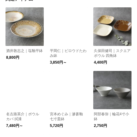
酒井敦志之｜塩釉平鉢
平岡仁｜ビロウドたわ
久保田健司｜スクエア
み鉢
ボウル 四角鉢
8,800円
3,850円～
4,400円
名古路英介｜ボウル
宮本めぐみ｜滲蒼釉
阿部春弥｜輪花4寸小
カバ 拭漆
七寸皿鉢
鉢
7,480円～
5,720円
2,750円