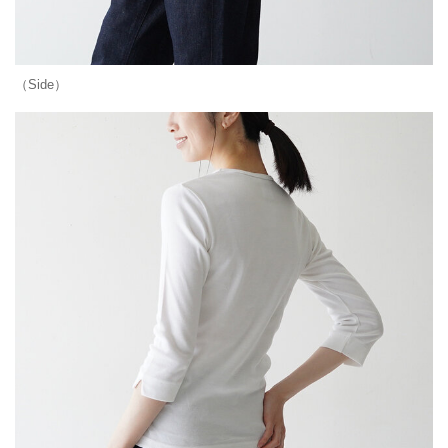
（Side）