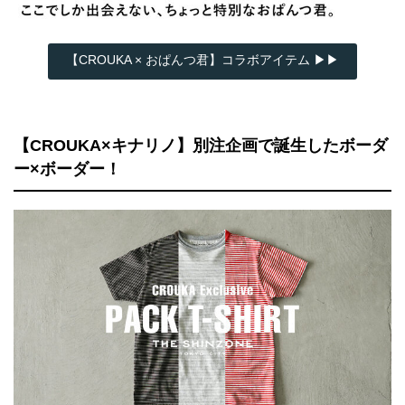
【CROUKA × おぱんつ君】コラボアイテム ▶▶
【CROUKA×キナリノ】別注企画で誕生したボーダ
ー×ボーダー！