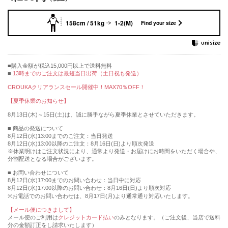
158cm / 51kg
1-2(M)
Find your size
購入金額が税込15,000円以上で送料無料
13時までのご注文は最短当日出荷（土日祝も発送）
CROUKAクリアランスセール開催中！MAX70％OFF！
【夏季休業のお知らせ】
8月13日(木)～15日(土)は、誠に勝手ながら夏季休業とさせていただきます。
■ 商品の発送について
8月12日(水)13:00までのご注文：当日発送
8月12日(水)13:00以降のご注文：8月16日(日)より順次発送
※休業明けはご注文状況により、通常より発送・お届けにお時間をいただく場合や、
分割配送となる場合がございます。
■ お問い合わせについて
8月12日(水)17:00までのお問い合わせ：当日中に対応
8月12日(水)17:00以降のお問い合わせ：8月16日(日)より順次対応
※お電話でのお問い合わせは、8月17日(月)より通常通り対応いたします。
【メール便につきまして】
メール便のご利用は
クレジットカード払い
のみとなります。（ご注文後、当店で送料
分の金額訂正をし請求いたします）