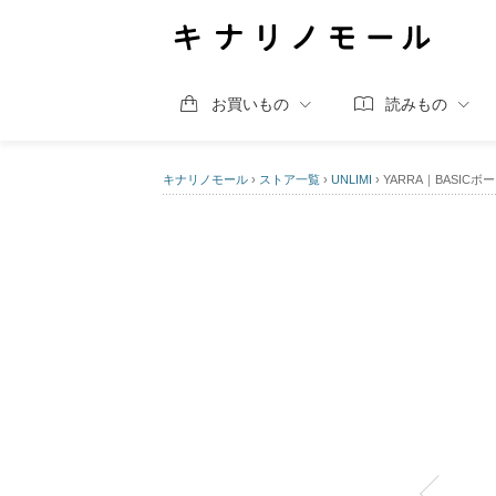
お買いもの
読みもの
キナリノモール
›
ストア一覧
›
UNLIMI
›
YARRA｜BASICボー