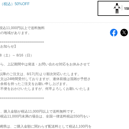
50%OFF
15
込11,000円以上で送料無料
外の地域があります。
======================
のお知らせ】
8（土）～ 8/16（日）
がら、上記期間中は発送・お問い合わせ対応をお休みさせて
す。
2:00以降のご注文は、8/17(月)より順次対応いたします。
文は24時間受付しておりますが、連休前後は混雑が予想さ
、余裕を持ったご注文をお願い申し上げます。
ご不便をおかけいたしますが、何卒よろしくお願いいたしま
======================
て
、購入金額が税込11,000円以上で送料無料です。
税込11,000円未満の場合は、全国一律送料税込550円をい
。
縄県は、ご購入金額に関わらず配送料として税込1,100円を