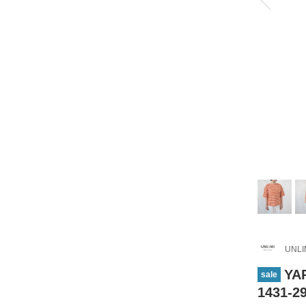
UNLI
YA
sale
1431-2