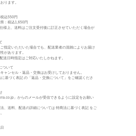
ております。
税込550円
県：税込1,650円
の仕様上、送料はご注文受付後に訂正させていただく場合が
。
て
をご指定いただいた場合でも、配送業者の混雑によりお届け
能性があります。
の配送日時指定はご対応いたしかねます。
について
のキャンセル・返品・交換はお受けしておりません。
法に基づく表記 の「返品・交換について」をご確認くださ
せ
arra.co.jp」からのメールが受信できるように設定をお願い
。
法、送料、配送の詳細については 特商法に基づく表記 をご
い。
祝日