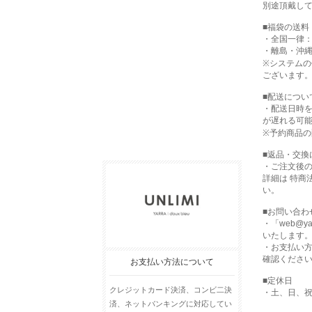
別途頂戴し
■福袋の送料
・全国一律：
・離島・沖縄
※システム
ございます
■配送につい
・配送日時
が遅れる可
※予約商品
■返品・交換
・ご注文後
詳細は 特商
い。
■お問い合わ
・「web@y
いたします
・お支払い方
確認くださ
お支払い方法について
■定休日
クレジットカード決済、コンビ二決
・土、日、
済、ネットバンキングに対応してい