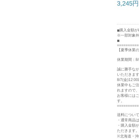
3,245円
購入金額が税
※一部対象
==========
【夏季休業
休業期間：8/
誠に勝手な
いただきま
8/7(金)1
休業中もご注
れますので
お客様には
す。
==========
送料につい
・通常商品は
・購入金額が
ただきます
※北海道・沖