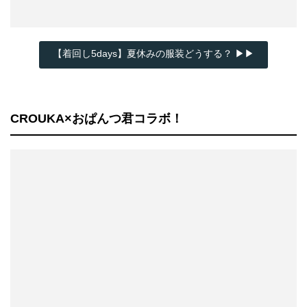
【着回し5days】夏休みの服装どうする？ ▶▶
CROUKA×おぱんつ君コラボ！