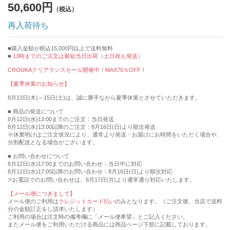
50,600円
再入荷待ち
購入金額が税込15,000円以上で送料無料
13時までのご注文は最短当日出荷（土日祝も発送）
CROUKAクリアランスセール開催中！MAX70％OFF！
【夏季休業のお知らせ】
8月13日(木)～15日(土)は、誠に勝手ながら夏季休業とさせていただきます。
■ 商品の発送について
8月12日(水)13:00までのご注文：当日発送
8月12日(水)13:00以降のご注文：8月16日(日)より順次発送
※休業明けはご注文状況により、通常より発送・お届けにお時間をいただく場合や、
分割配送となる場合がございます。
■ お問い合わせについて
8月12日(水)17:00までのお問い合わせ：当日中に対応
8月12日(水)17:00以降のお問い合わせ：8月16日(日)より順次対応
※お電話でのお問い合わせは、8月17日(月)より通常通り対応いたします。
【メール便につきまして】
メール便のご利用は
クレジットカード払い
のみとなります。（ご注文後、当店で送料
分の金額訂正をし請求いたします）
ご利用の場合は注文時の備考欄に「メール便希望」とご記入ください。
またメール便をご利用いただける商品には商品ページ下部に記載しております。