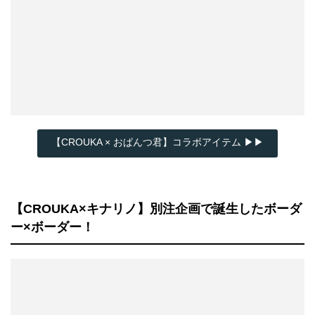
【CROUKA × おぱんつ君】コラボアイテム ▶▶
【CROUKA×キナリノ】別注企画で誕生したボーダ
ー×ボーダー！