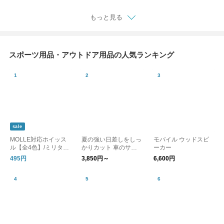
タオル ビッグ UV
ル UV
もっと見る
スポーツ用品・アウトドア用品の人気ランキング
sale
MOLLE対応ホイッス
夏の強い日差しをしっ
モバイル ウッドスピ
ル【全4色】/ミリタリ
かりカット 車のサン
ーカー
ー 笛 防災
シェード / ZECL
495円
3,850円～
6,600円