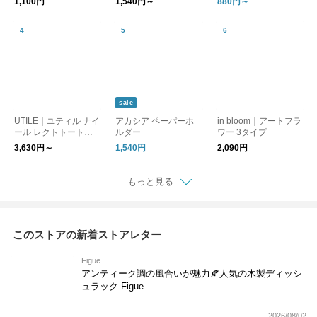
1,100円
1,540円～
880円～
sale
UTILE｜ユティル ナイ
アカシア ペーパーホ
in bloom｜アートフラ
ール レクトトートバ
ルダー
ワー 3タイプ
ッグ
3,630円～
1,540円
2,090円
もっと見る
このストアの新着ストアレター
Figue
アンティーク調の風合いが魅力🍂人気の木製ディッシ
ュラック Figue
2026/08/02