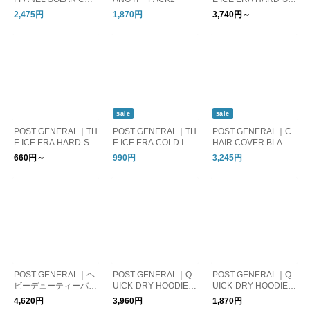
RGED LED LIGHT / ト
ELL COOLER / ザ ア
2,475円
1,870円
3,740円～
リパネル ソーラーチ
イスエラ ハードシェ
ャージド エルイーデ
ルクーラー 3.8L / 12L
ィーライト
sale
sale
POST GENERAL｜TH
POST GENERAL｜TH
POST GENERAL｜C
E ICE ERA HARD-SH
E ICE ERA COLD ICE
HAIR COVER BLANK
ELL COOLER NEO /
STICK PACK3 / ザ ア
ET チェアカバーブラ
660円～
990円
3,245円
ジ アイスエラ ハード
イスエラ コールドア
ンケット
シェルクーラーネオ 5
イススティック 3本セ
L 12L
ット
POST GENERAL｜ヘ
POST GENERAL｜Q
POST GENERAL｜Q
ビーデューティーバス
UICK-DRY HOODIE T
UICK-DRY HOODIE T
ケット with ショッピ
OWEL BIG UV / クイ
OWEL UV / クイック
4,620円
3,960円
1,870円
ングバッグ セット
ックドライフーディー
ドライフーディータオ