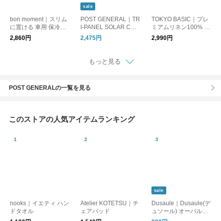
sale
bon moment｜スリム
POST GENERAL｜TR
TOKYO BASIC｜プレ
に置ける 車用 保冷バ
I-PANEL SOLAR CHA
ミアムリネン100% フ
ッグ シートバッグポ
RGED LED LIGHT / ト
ェイスカバー【不良品
2,860円
2,475円
2,990円
ケット
リパネル ソーラーチ
以外返品交換不可】
ャージド エルイーデ
ィーライト
もっと見る
POST GENERALの一覧を見る
このストアの人気アイテムランキング
sale
nooks｜イエティ ハン
Atelier KOTETSU｜チ
Dusaule｜Dusaule(デ
ドタオル
ェアパッド
ュソール) オーバルバ
ッグ/レクトバッグ