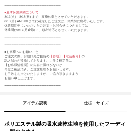
================================
■夏季休業期間について
8/11(火)～8/16(日) まで、夏季休業とさせていただきます。
8/10(月) AM8:00 までに確定したご注文は、休業前に出荷いたします。
休業期間中にいただいたご注文・お問合せにつきましては
休業明け8/17(月)以降に、順次対応とさせていただきます。
================================
================================
■お客様へのお願いごと
ご注文の際、お届け先ご住所の
【番地】【電話番号】
の
記入漏れが多発しております。ご注文確定前に
【お客様情報欄】の内容に漏れがないか
再度ご確認頂き、ご注文処理をお願いします。
お手数をお掛けいたしますが、ご協力頂きますよう
お願い申し上げます。
================================
アイテム説明
仕様・サイズ
ポリエステル製の吸水速乾生地を使用したフーディ