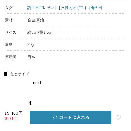
タグ
誕生日プレゼント
|
女性向けギフト
|
母の日
素材
合金,真鍮
サイズ
縦3㎝×横1.5㎝
重量
20g
原産国
日本
色とサイズ
gold
15,400円
カートに入れる
残り1点