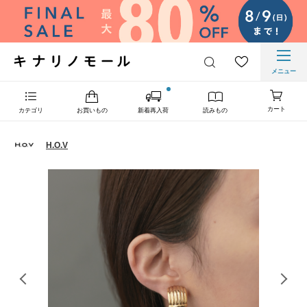
メニュー
カート
カテゴリ
お買いもの
新着再入荷
読みもの
H.O.V