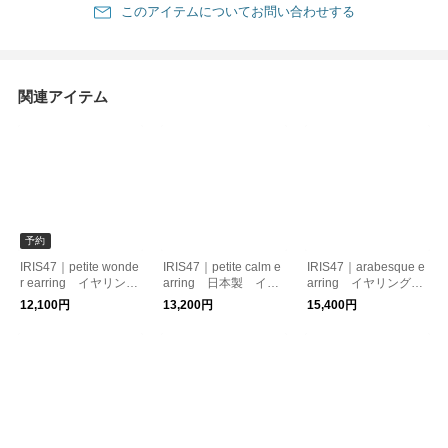
このアイテムについてお問い合わせする
関連アイテム
予約
IRIS47｜petite wonde
IRIS47｜petite calm e
IRIS47｜arabesque e
r earring イヤリン
arring 日本製 イヤ
arring イヤリング
グ 星モチーフ 痛く
リング 痛くなりにく
痛くなりにくい
12,100円
13,200円
15,400円
なりにくい
い