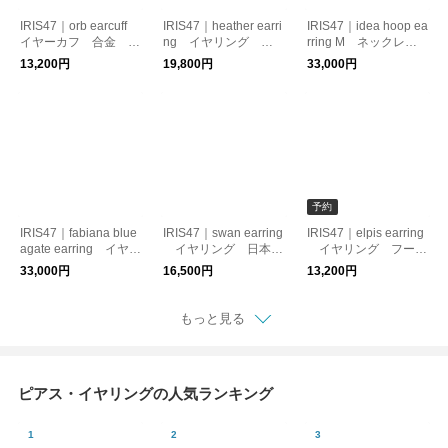
IRIS47｜orb earcuff
IRIS47｜heather earri
IRIS47｜idea hoop ea
イヤーカフ 合金 日
ng イヤリング パ
rring M ネックレ
本製
ール 痛くなりにくい
ス シルバー925 フ
13,200円
19,800円
33,000円
ープモチーフ
予約
IRIS47｜fabiana blue
IRIS47｜swan earring
IRIS47｜elpis earring
agate earring イヤリ
イヤリング 日本
イヤリング フー
ング 青めのう 天然
製 痛くなりにくい
プ 痛くなりにくい
33,000円
16,500円
13,200円
石
もっと見る
ピアス・イヤリングの人気ランキング