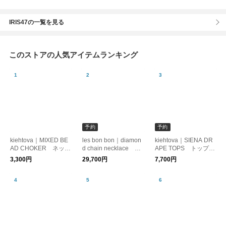
IRIS47の一覧を見る
このストアの人気アイテムランキング
予約
予約
kiehtova｜MIXED BE
les bon bon｜diamon
kiehtova｜SIENA DR
AD CHOKER ネック
d chain necklace ダ
APE TOPS トップ
レス コード レイヤ
イヤモンド 10金
ス カットソー ドレ
3,300円
29,700円
7,700円
ード
ネックレス
ープ