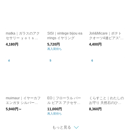
matka｜ガラスのアク
SISI｜vintege bijou ea
Joli&Micare｜ポテト
セサリー ｙｏｔｓｕ
rrings イヤリング
クオーツ4連ピアス“po
（ヨツ）【ピアス・イ
tato quartz” poq0204-
4,180円
5,720円
4,400円
ヤリング】【プレゼン
yn
再入荷待ち
ト】【母の日】
muimaur｜イヤーカフ
EO｜フローラル パー
くらすこと｜わたしの
エンガタ シルバー
ル ピアス アクセサリ
お守り 天然石のひと
［ギフト/贈り物］
ー Floral Pearl Pierce
粒ピアス［ギフト/贈
5,940円～
11,000円
8,360円
EO26AW-28 イオ
り物］
再入荷待ち
もっと見る