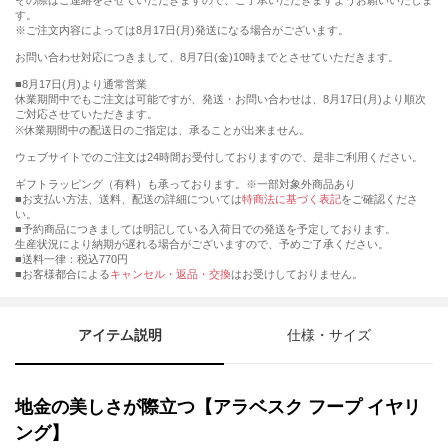
その際はご連絡をさせていただきますので、ご了承いただきますようお願いいたしま
す。
※ご注文内容によっては8月17日(月)発送になる場合がございます。
お問い合わせ対応につきまして、8月7日(金)10時までとさせていただきます。
■8月17日(月)より通常営業
休業期間中でもご注文は可能ですが、発送・お問い合わせは、8月17日(月)より順次
ご対応させていただきます。
※休業期間中の配送日のご指定は、承ることが出来ません。
ウェブサイトでのご注文は24時間お受付しておりますので、是非ご利用ください。
ギフトラッピング（有料）も承っております。※一部対象外商品あり
■お支払い方法、送料、配送の詳細については
特商法に基づく表記
をご確認くださ
い。
■予約商品につきましては明記している入荷日での発送を予定しております。
生産状況により納期が遅れる場合がございますので、予めご了承ください。
■送料一律：税込770円
■お客様都合による
キャンセル・返品・交換
はお受けしておりません。
アイテム説明
仕様・サイズ
地金の美しさが際立つ【アラベスク フープ イヤリ
ング】