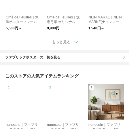
Orné de Feuilles｜木
Orné de Feuilles｜坂
NEIN MARKE｜NEIN
製ポスターフレーム／
巻弓華 オリジナルポ
MARKE(ナインマー
ナチュラル
スター／みんなねむる
ケ) スワーウッドフレ
5,500円～
9,900円
1,540円～
じかん、おもちゃをし
ーム L判サイズ/ポスト
まってベッドにいきま
カードサイズ
すよ。（50cm×70c
もっと見る
m）
ファブリックポスターの一覧を見る
このストアの人気アイテムランキング
nunocoto｜ファブリ
nunocoto｜ファブリ
nunocoto｜ファブリ