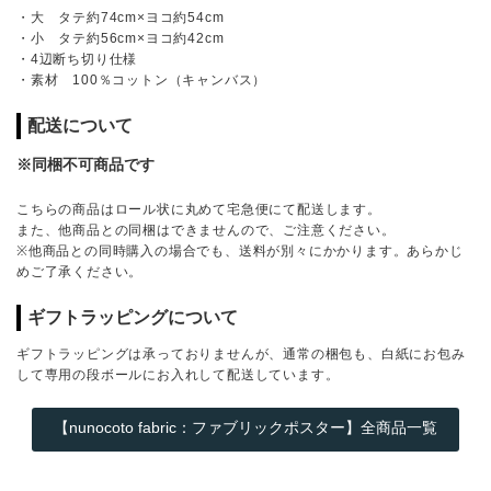
・大 タテ約74cm×ヨコ約54cm
・小 タテ約56cm×ヨコ約42cm
・4辺断ち切り仕様
・素材 100％コットン（キャンバス）
配送について
※同梱不可商品です
こちらの商品はロール状に丸めて宅急便にて配送します。
また、他商品との同梱はできませんので、ご注意ください。
※他商品との同時購入の場合でも、送料が別々にかかります。あらかじ
めご了承ください。
ギフトラッピングについて
ギフトラッピングは承っておりませんが、通常の梱包も、白紙にお包み
して専用の段ボールにお入れして配送しています。
【nunocoto fabric：ファブリックポスター】全商品一覧