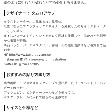
紙のように折れたり破れたりする心配もありません。
デザイナー： タムロアヤノ
イラストレーター。大阪生まれ大阪在住。
広告代理店にてグラフィックデザイナーを経験したのちイラストレータ
ーとして独立。
オイルパステルやインクなどアナログ画材を使用した、温かみと色彩豊
かな表現が特徴。
商品パッケージ、テキスタイル、書籍、その他広告媒体など各方面で活
動中。
HP http://www.tamuroayano.com
instagram ID @tamuroayano_illustration
twitter ID @murano305
おすすめの貼り方飾り方
強力両面テープやマスキングテープで壁に貼ったり、タペストリーハン
ガーで飾ったり。
プッシュピン、ピクチャーレールなどを使っても。
ポスターフレームに入れて飾るのも素敵です
サイズと仕様など