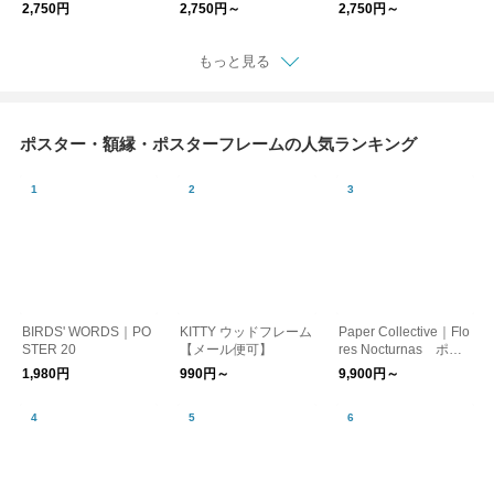
s（井上陽子/Atelier C
e mountain（くのま
（井上陽子/Atelier CR
2,750円
2,750円～
2,750円～
RAFT-Log.）
り）
AFT-Log.）
もっと見る
ポスター・額縁・ポスターフレームの人気ランキング
BIRDS' WORDS｜PO
KITTY ウッドフレーム
Paper Collective｜Flo
STER 20
【メール便可】
res Nocturnas ポス
ター 30×40/50×70
1,980円
990円～
9,900円～
【お取り寄せ】