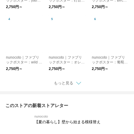
ックポスター：yabai
ックポスター：灯台
ックポスター：Birch
（井上陽子）
（カシワイ）
Silence（ムラタトモ
2,750円～
2,750円～
2,750円～
コ）
nunocoto｜ファブリ
nunocoto｜ファブリ
nunocoto｜ファブリ
ックポスター：wild ro
ックポスター：オレン
ックポスター：葡萄と
se and plum（kayo a
ジ色のソファのある部
林檎（しんよんひ）
2,750円～
2,750円～
2,750円～
oyama）
屋（タムロアヤノ）
もっと見る
このストアの新着ストアレター
nunocoto
【夏の暮らし】壁から始まる模様替え