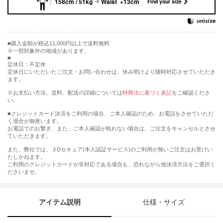
158cm / 51kg
Waist +13cm
Find your size
購入金額が税込11,000円以上で送料無料
※一部対象外の地域があります。
定休日：不定休
定休日にいただいたご注文・お問い合わせは、休み明けより随時対応させていただき
ます。
※お支払い方法、送料、配送の詳細については
特商法に基づく表記
をご確認くださ
い。
■クレジットカード決済をご利用の場合、ご本人確認のため、お電話をさせていただ
く場合が御座います。
お電話でのお繋ぎ、また、ご本人確認が執れない場合は、ご注文をキャンセルとさせ
ていただきます。
また、弊社では、３Dセキュア(本人認証サービス)のご利用が無いご注文はお受けい
たしかねます。
ご利用のクレジットカードが非対応である場合も、恐れながら他決済方法をご選択く
ださいませ。
アイテム説明
仕様・サイズ