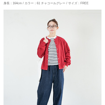
身長：164cm / カラー：61 チャコールグレー / サイズ：FREE