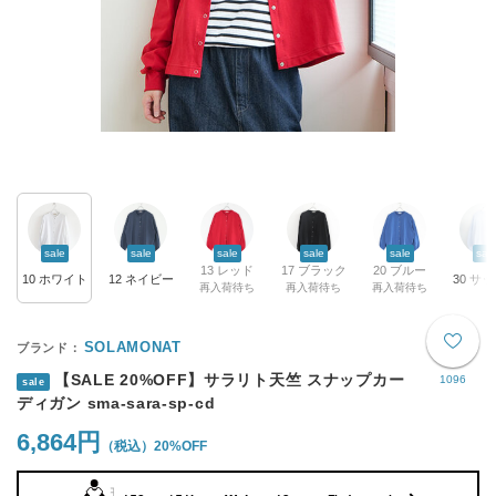
sale
sale
sale
sale
sale
sal
13 レッド
17 ブラック
20 ブルー
10 ホワイト
12 ネイビー
再入荷待ち
再入荷待ち
再入荷待ち
SOLAMONAT
【SALE 20%OFF】サラリト天竺 スナップカー
1096
sale
ディガン sma-sara-sp-cd
6,864円
20%OFF