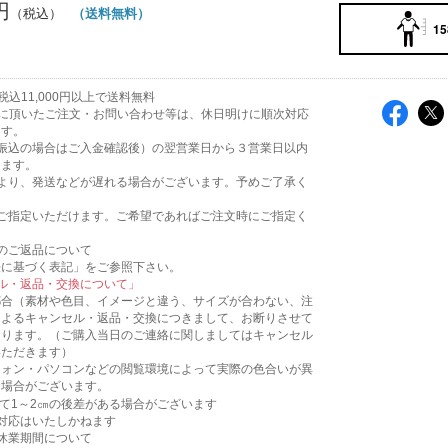
円
（送料無料）
15
込11,000円以上で送料無料
に頂いたご注文・お問い合わせ等は、休日明けに順次対応
ます。
（振込の場合はご入金確認後）の翌営業日から３営業日以内
します。
により、発送などが遅れる場合がございます。予めご了承く
。
をご指定いただけます。ご希望であればご注文時にご指定く
のご返品について
法に基づく表記」をご参照下さい。
ル・返品・交換について」
都合（素材や色目、イメージと違う、サイズが合わない、注
によるキャンセル・返品・交換につきまして、お断りさせて
おります。（ご購入当日のご連絡に関しましてはキャンセル
いただきます）
フォン・パソコンなどの閲覧環境によって実際の色合いが異
る場合がございます。
て1～2㎝の後差がある場合がございます
対応はいたしかねます
休業期間について