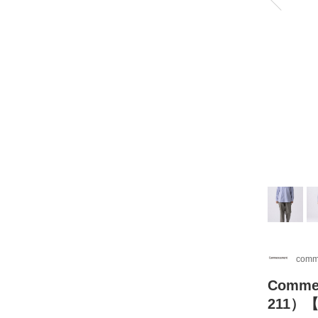
comm
Comm
211）