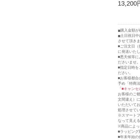
13,200
購入金額が税
土日祝日中
させて頂き
■ご注文日
に発送いた
■悪天候等
ださいませ
■指定日時
ださい。
■お客様都合
予め「特商
「■キャンセ
お客様のご
文間違え）
いただいて
処理させて
※スマート
なって見え
※商品によっ
■ラッピング
■年末年始の