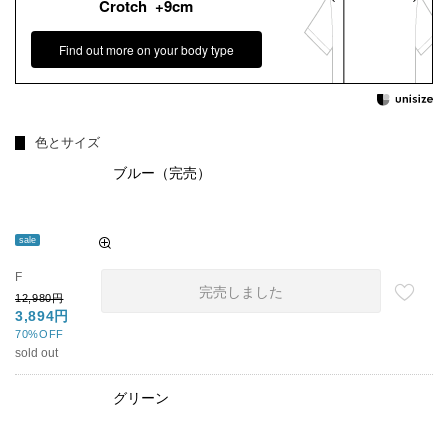
Crotch +9cm
Find out more on your body type
色とサイズ
ブルー（完売）
sale
F
完売しました
12,980円
3,894円
70%OFF
sold out
グリーン