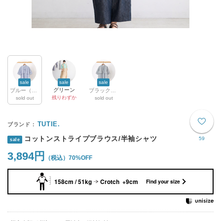
sale
sale
sale
グリーン
ブルー（完売）
ブラック（完売）
残りわずか
sold out
sold out
TUTIE.
コットンストライプブラウス/半袖シャツ
59
sale
3,894円
70%OFF
158cm / 51kg
Crotch +9cm
Find your size