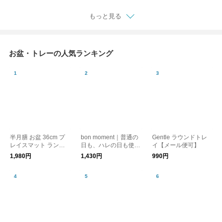
もっと見る
お盆・トレーの人気ランキング
半月膳 お盆 36cm プ
bon moment｜普通の
Gentle ラウンドトレ
レイスマット ランチ
日も、ハレの日も使い
イ【メール便可】
ョンマット 天然木 お
やすい 半月膳 トレー
1,980円
1,430円
990円
正月
山中塗 日本製