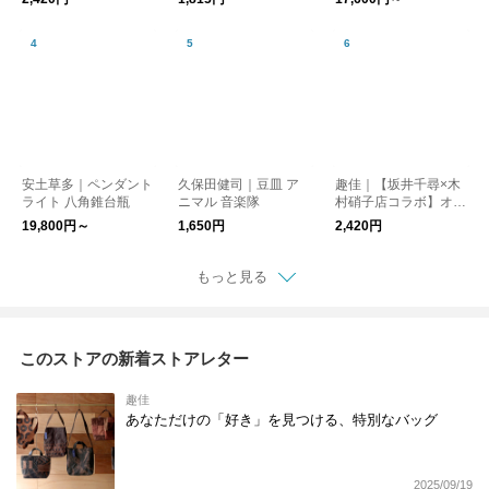
と犬 棚猫
安土草多｜ペンダント
久保田健司｜豆皿 ア
趣佳｜【坂井千尋×木
ライト 八角錐台瓶
ニマル 音楽隊
村硝子店コラボ】オリ
ジナルグラス イヌ ネ
19,800円～
1,650円
2,420円
コ ネズミ
もっと見る
このストアの新着ストアレター
趣佳
あなただけの「好き」を見つける、特別なバッグ
2025/09/19