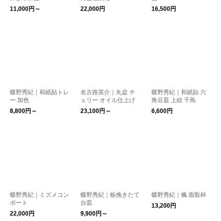
11,000円～
22,000円
16,500円
蝶野秀紀｜和紙貼トレ
名古路英介｜丸盆 チ
蝶野秀紀｜和紙貼 六
ー 加色
ェリー オイル仕上げ
角豆皿 上絵 千鳥
8,800円～
23,100円～
6,600円
蝶野秀紀｜ミズメコン
蝶野秀紀｜栃挽きたて
蝶野秀紀｜楓 面取杯
ポート
台皿
13,200円
22,000円
9,900円～