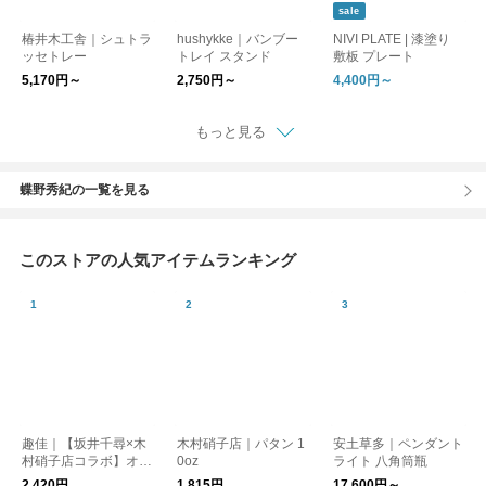
sale
椿井木工舎｜シュトラ
hushykke｜バンブー
NIVI PLATE | 漆塗り
ッセトレー
トレイ スタンド
敷板 プレート
5,170円～
2,750円～
4,400円～
もっと見る
蝶野秀紀の一覧を見る
このストアの人気アイテムランキング
趣佳｜【坂井千尋×木
木村硝子店｜パタン 1
安土草多｜ペンダント
村硝子店コラボ】オリ
0oz
ライト 八角筒瓶
ジナルタンブラー 森
2,420円
1,815円
17,600円～