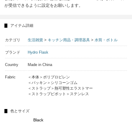
が受信できるように設定をお願いします。
アイテム詳細
カテゴリ
生活雑貨
>
キッチン用品・調理器具
>
水筒・ボトル
ブランド
Hydro Flask
Country
Made in China
Fabric
＜本体＞ポリプロピレン
＜パッキン＞シリコーンゴム
＜ストラップ＞熱可塑性エラストマー
＜ストラップピボット＞ステンレス
色とサイズ
Black