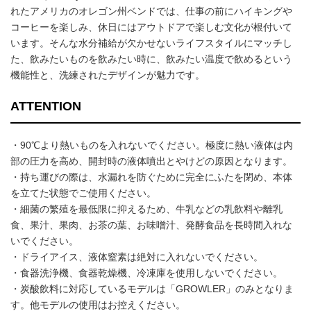
れたアメリカのオレゴン州ベンドでは、仕事の前にハイキングや
コーヒーを楽しみ、休日にはアウトドアで楽しむ文化が根付いて
います。そんな水分補給が欠かせないライフスタイルにマッチし
た、飲みたいものを飲みたい時に、飲みたい温度で飲めるという
機能性と、洗練されたデザインが魅力です。
ATTENTION
・90℃より熱いものを入れないでください。極度に熱い液体は内
部の圧力を高め、開封時の液体噴出とやけどの原因となります。
・持ち運びの際は、水漏れを防ぐために完全にふたを閉め、本体
を立てた状態でご使用ください。
・細菌の繁殖を最低限に抑えるため、牛乳などの乳飲料や離乳
食、果汁、果肉、お茶の葉、お味噌汁、発酵食品を長時間入れな
いでください。
・ドライアイス、液体窒素は絶対に入れないでください。
・食器洗浄機、食器乾燥機、冷凍庫を使用しないでください。
・炭酸飲料に対応しているモデルは「GROWLER」のみとなりま
す。他モデルの使用はお控えください。