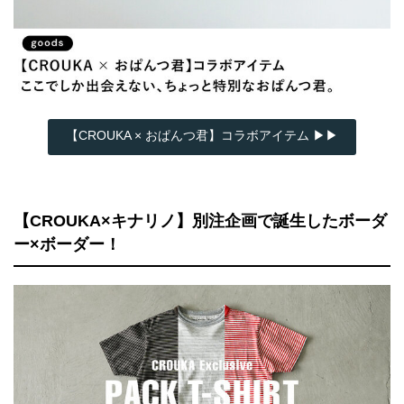
【CROUKA × おぱんつ君】コラボアイテム ▶▶
【CROUKA×キナリノ】別注企画で誕生したボーダ
ー×ボーダー！