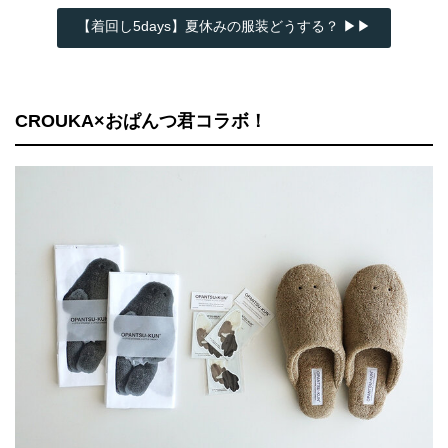
【着回し5days】夏休みの服装どうする？ ▶▶
CROUKA×おぱんつ君コラボ！