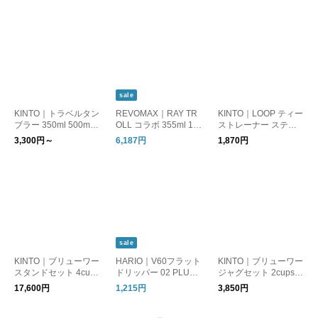
RATION 32oz 946ml
ト coffee Flex Sip wid
食洗器対応 ギフト キ
WIDE MOUTH 水筒 ボ
e mouth ハイドロフラ
ントー
トル ギフト ハイドロ
スク
フラスク
sale
KINTO｜トラベルタン
REVOMAX｜RAY TR
KINTO｜LOOP ティー
ブラー 350ml 500ml
OLL コラボ 355ml 12
ストレーナー スティ
水筒 マイボトル 保冷
オンス ボトル エレク
ック型 茶こし ペーパ
3,300円～
6,187円
1,870円
保温 効果 ステンレス
トリック フィッシュ
ーレス ティースプー
ギフト キントー 父の
魚柄 12oz 真空断熱ボ
ン キッチン用品 ギフ
日
トル 水筒 炭酸対応 26
ト 27326 27327 キン
SS-RAY-003 レイトロ
トー
ル × レボマックス 父
の日
sale
KINTO｜ブリューワー
HARIO｜V60フラット
KINTO｜ブリューワー
スタンドセット 4cups
ドリッパー 02 PLUS
ジャグセット 2cups O
700ml コーヒー ドリ
コーヒー ゼブラン ア
CT 2杯分 コーヒーサ
17,600円
1,215円
3,850円
ッパースタンド 陶器
ウトドア
ーバー コーヒーポッ
食洗器対応 ギフト 結
ド 耐熱ガラス 食洗器
婚祝い 引っ越し祝い 2
対応 ギフト 28901 28