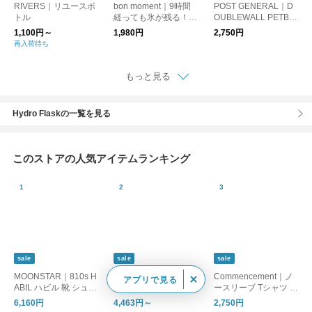
RIVERS｜リユースボ
bon moment｜9時間
POST GENERAL｜D
トル
経っても氷が残る！冷
OUBLEWALL PETBO
たさ長持ち 強保冷 ペ
TTLE HOLDER / ダブ
1,100円～
1,980円
2,750円
ットボトルケース
ルウォール ペットボ
再入荷待ち
トルホルダー
もっと見る
Hydro Flaskの一覧を見る
このストアの人気アイテムランキング
sale
sale
sale
MOONSTAR｜810s H
Boody｜上下セット
Commencement｜ノ
アプリで見る
ABIL ハビル 靴 シュー
【シェイパーパッド付
ースリーブ Tシャツ 半
ズ ユニセックス ET05
ブラ】フルブリーフor
袖シャツ No sleeve C
6,160円
4,463円～
2,750円
1 ムーンスター エイト
ミディブリーフ セッ
-084 コメンスメント