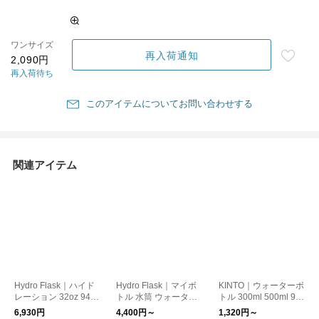
ワンサイズ
再入荷通知
2,090円
再入荷待ち
このアイテムについてお問い合わせする
関連アイテム
Hydro Flask｜ハイド
Hydro Flask｜マイボ
KINTO｜ウォーターボ
レーション 32oz 946
トル 水筒 ウォーター
トル 300ml 500ml 95
ml ワイドマウス HYD
ボトル 保温 保冷 ギフ
0ml 水筒 マイボトル
6,930円
4,400円～
1,320円～