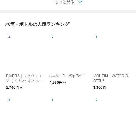
もっと見る
7591 SCS-S02 キント
902 キントー
ー
水筒・ボトルの人気ランキング
RIVERS｜スタウト エ
owala | FreeSip Twist
MOHEIM｜WATER B
ア（ドリンクボトル）
OTTLE
4,950円～
【ウォーターボトル・
1,760円～
3,300円
水筒】【登山・キャン
プ用品】